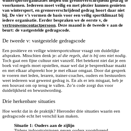
wintersportorganisaties helpen om grensoverschrijdend gedrag te
voorkomen. Iedereen moet veilig en met plezier kunnen genieten
van wintersport, en grensoverschrijdend gedrag hoort daar niet
bij. De vier v’s vormen de basis voor een veilig sportklimaat bij
iedere organisatie. Eerder bespraken we de eerste v, de
vertrouwenscontactpersoon
. Deze maand is de tweede v aan de
beurt: de vastgestelde gedragscode.
De tweede v: vastgestelde gedragscode
Een positieve en veilige wintersportcultuur vraagt om duidelijke
afspraken. Misschien denk je:
al die regels, dat is bij ons niet nodig.
Toch gaat een fijne cultuur niet vanzelf. Het betekent niet dat je een
boek vol regels moet opstellen, maar wel dat je bespreekbaar maakt
en met elkaar afspreekt hoe je met elkaar omgaat. Door dat gesprek
te voeren met leden, leraren, trainer-coaches, ouders en bestuurders
weet iedereen wat gewenst gedrag is. En als er iets misgaat, heb je
een houvast om op terug te vallen. Zo’n code zorgt dus voor
duidelijkheid en bewustwording.
Drie herkenbare situaties
Hoe werkt dat in de praktijk? Hieronder drie situaties waarin een
gedragscode echt het verschil kan maken.
Situatie 1: Ouders aan de zijlijn
Tijdens indoortrainingen geven ouders voortdurend