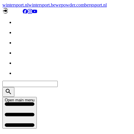
wintersport.nl
wintersport.be
wepowder.com
bergsport.nl
Open main menu