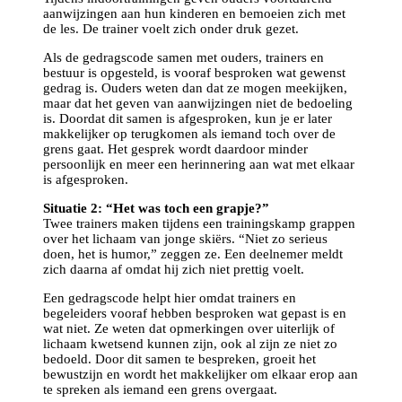
aanwijzingen aan hun kinderen en bemoeien zich met
de les. De trainer voelt zich onder druk gezet.
Als de gedragscode samen met ouders, trainers en
bestuur is opgesteld, is vooraf besproken wat gewenst
gedrag is. Ouders weten dan dat ze mogen meekijken,
maar dat het geven van aanwijzingen niet de bedoeling
is. Doordat dit samen is afgesproken, kun je er later
makkelijker op terugkomen als iemand toch over de
grens gaat. Het gesprek wordt daardoor minder
persoonlijk en meer een herinnering aan wat met elkaar
is afgesproken.
Situatie 2: “Het was toch een grapje?”
Twee trainers maken tijdens een trainingskamp grappen
over het lichaam van jonge skiërs. “Niet zo serieus
doen, het is humor,” zeggen ze. Een deelnemer meldt
zich daarna af omdat hij zich niet prettig voelt.
Een gedragscode helpt hier omdat trainers en
begeleiders vooraf hebben besproken wat gepast is en
wat niet. Ze weten dat opmerkingen over uiterlijk of
lichaam kwetsend kunnen zijn, ook al zijn ze niet zo
bedoeld. Door dit samen te bespreken, groeit het
bewustzijn en wordt het makkelijker om elkaar erop aan
te spreken als iemand een grens overgaat.