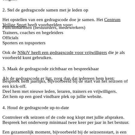
2. Stel de gedragscode samen met je leden op
Het opstellen van een gedragscode doe je samen. Het
Centrum
Veilige Sport
heeft voorbeelden voor:
Functionarissen (bestuurders, medewerkers)
Trainers, coaches en begeleiders
Officials
Sporters en topsporters
Ook de
NSkiV heeft een gedragscode voor vrijwilligers
die je als
voorbeeld kunt gebruiken.
3. Maak de gedragscode zichtbaar en bespreekbaar
Als de gedragscode er ligt, zorg dan dat iedereen hem kent:
Bespreek hem jaarlijks, bijvoorbeeld bij de start van het seizoen of
een kick-off.
Deel hem met nieuwe leden, leraren, trainers en vrijwilligers.
Zet hem op een goed vindbare plek op jullie website.
4. Houd de gedragscode up-to-date
Controleer elk seizoen of de code nog klopt met jullie afspraken.
Bespreek het onderwerp minimaal twee keer per jaar in het bestuur.
Een gezamenlijk moment, bijvoorbeeld bij de seizoensstart, is een