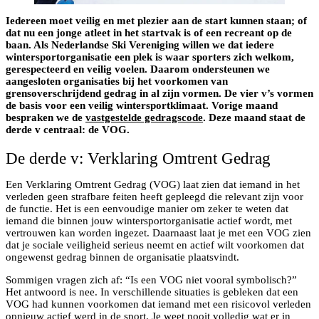
Iedereen moet veilig en met plezier aan de start kunnen staan; of
dat nu een jonge atleet in het startvak is of een recreant op de
baan. Als Nederlandse Ski Vereniging willen we dat iedere
wintersportorganisatie een plek is waar sporters zich welkom,
gerespecteerd en veilig voelen. Daarom ondersteunen we
aangesloten organisaties bij het voorkomen van
grensoverschrijdend gedrag in al zijn vormen. De vier v’s vormen
de basis voor een veilig wintersportklimaat. Vorige maand
bespraken we de
vastgestelde gedragscode
. Deze maand staat de
derde v centraal: de VOG.
De derde v: Verklaring Omtrent Gedrag
Een Verklaring Omtrent Gedrag (VOG) laat zien dat iemand in het
verleden geen strafbare feiten heeft gepleegd die relevant zijn voor
de functie. Het is een eenvoudige manier om zeker te weten dat
iemand die binnen jouw wintersportorganisatie actief wordt, met
vertrouwen kan worden ingezet. Daarnaast laat je met een VOG zien
dat je sociale veiligheid serieus neemt en actief wilt voorkomen dat
ongewenst gedrag binnen de organisatie plaatsvindt.
Sommigen vragen zich af: “Is een VOG niet vooral symbolisch?”
Het antwoord is nee. In verschillende situaties is gebleken dat een
VOG had kunnen voorkomen dat iemand met een risicovol verleden
opnieuw actief werd in de sport. Je weet nooit volledig wat er in