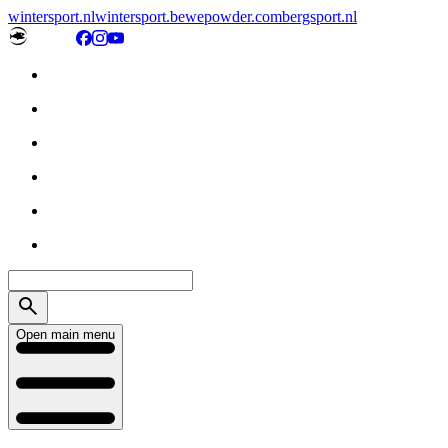
wintersport.nl
wintersport.be
wepowder.com
bergsport.nl
Open main menu