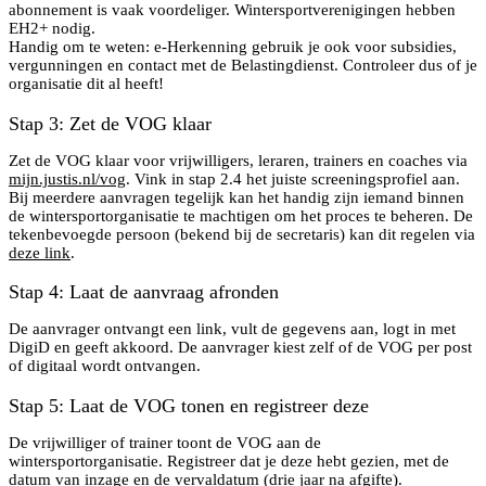
abonnement is vaak voordeliger. Wintersportverenigingen hebben
EH2+ nodig.
Handig om te weten: e-Herkenning gebruik je ook voor subsidies,
vergunningen en contact met de Belastingdienst. Controleer dus of je
organisatie dit al heeft!
Stap 3: Zet de VOG klaar
Zet de VOG klaar voor vrijwilligers, leraren, trainers en coaches via
mijn.justis.nl/vog
. Vink in stap 2.4 het juiste screeningsprofiel aan.
Bij meerdere aanvragen tegelijk kan het handig zijn iemand binnen
de wintersportorganisatie te machtigen om het proces te beheren. De
tekenbevoegde persoon (bekend bij de secretaris) kan dit regelen via
deze link
.
Stap 4: Laat de aanvraag afronden
De aanvrager ontvangt een link, vult de gegevens aan, logt in met
DigiD en geeft akkoord. De aanvrager kiest zelf of de VOG per post
of digitaal wordt ontvangen.
Stap 5: Laat de VOG tonen en registreer deze
De vrijwilliger of trainer toont de VOG aan de
wintersportorganisatie. Registreer dat je deze hebt gezien, met de
datum van inzage en de vervaldatum (drie jaar na afgifte).