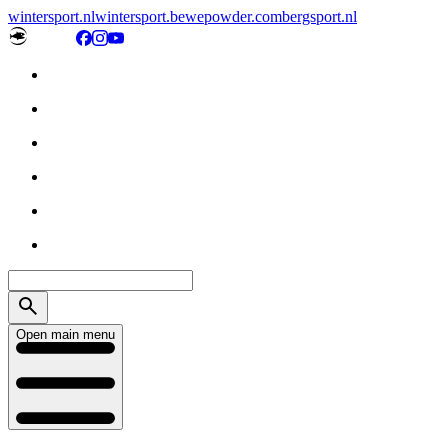
wintersport.nl
wintersport.be
wepowder.com
bergsport.nl
Open main menu