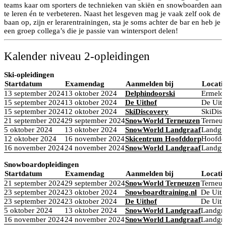
teams kaar om sporters de technieken van skiën en snowboarden aan
te leren én te verbeteren. Naast het lesgeven mag je vaak zelf ook de
baan op, zijn er lerarentrainingen, sta je soms achter de bar en heb je
een groep collega’s die je passie van wintersport delen!
Kalender niveau 2-opleidingen
Ski-opleidingen
Startdatum
Examendag
Aanmelden bij
Locati
13 september 2024
13 oktober 2024
Delphindoorski
Ermelo 
15 september 2024
13 oktober 2024
De Uithof
De Uith
15 september 2024
12 oktober 2024
SkiDiscovery
SkiDisc
21 september 2024
29 september 2024
SnowWorld Terneuzen
Terneu
5 oktober 2024
13 oktober 2024
SnowWorld Landgraaf
Landgr
12 oktober 2024
16 november 2024
Skicentrum Hoofddorp
Hoofddo
16 november 2024
24 november 2024
SnowWorld Landgraaf
Landgr
Snowboardopleidingen
Startdatum
Examendag
Aanmelden bij
Locatie
21 september 2024
29 september 2024
SnowWorld Terneuzen
Terneu
23 september 2024
23 oktober 2024
Snowboardtraining.nl
De Uith
23 september 2024
23 oktober 2024
De Uithof
De Uith
5 oktober 2024
13 oktober 2024
SnowWorld Landgraaf
Landgra
16 november 2024
24 november 2024
SnowWorld Landgraaf
Landgra