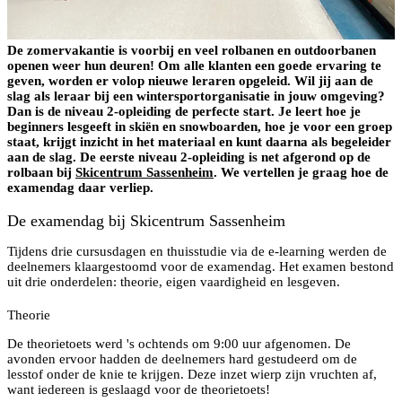
De zomervakantie is voorbij en veel rolbanen en outdoorbanen
openen weer hun deuren! Om alle klanten een goede ervaring te
geven, worden er volop nieuwe leraren opgeleid. Wil jij aan de
slag als leraar bij een wintersportorganisatie in jouw omgeving?
Dan is de niveau 2-opleiding de perfecte start. Je leert hoe je
beginners lesgeeft in skiën en snowboarden, hoe je voor een groep
staat, krijgt inzicht in het materiaal en kunt daarna als begeleider
aan de slag. De eerste niveau 2-opleiding is net afgerond op de
rolbaan bij
Skicentrum Sassenheim
. We vertellen je graag hoe de
examendag daar verliep.
De examendag bij Skicentrum Sassenheim
Tijdens drie cursusdagen en thuisstudie via de e-learning werden de
deelnemers klaargestoomd voor de examendag. Het examen bestond
uit drie onderdelen: theorie, eigen vaardigheid en lesgeven.
Theorie
De theorietoets werd 's ochtends om 9:00 uur afgenomen. De
avonden ervoor hadden de deelnemers hard gestudeerd om de
lesstof onder de knie te krijgen. Deze inzet wierp zijn vruchten af,
want iedereen is geslaagd voor de theorietoets!