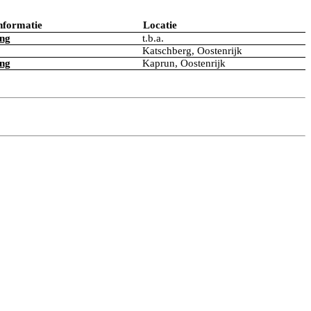
nformatie
Locatie
ing
t.b.a.
Katschberg, Oostenrijk
ing
Kaprun, Oostenrijk