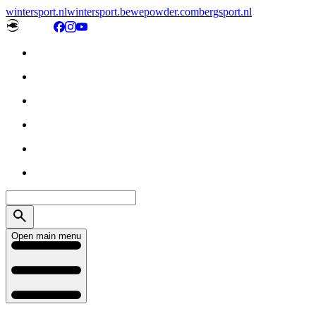
wintersport.nl
wintersport.be
wepowder.com
bergsport.nl
Open main menu