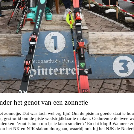
der het genot van een zonnetje
t zonnetje. Dat was toch wel erg fijn! Om de piste in goede staat te ho
gestrooid om de piste wedstrijdklaar te maken. Gedurende de twee wed
ht denken: ‘zout is toch om ijs te laten smelten?’ En dat klopt! Wanneer
 kon het NK en NJK slalom doorgaan, waarbij ook bij het NJK de Nederlan