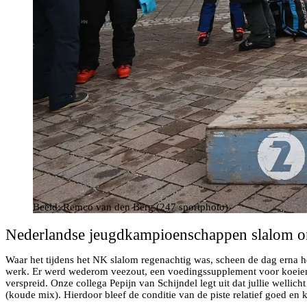
Beeld: Remco van den Berg (247 sportphoto)
Nederlandse jeugdkampioenschappen slalom on
Waar het tijdens het NK slalom regenachtig was, scheen de dag erna he
werk. Er werd wederom veezout, een voedingssupplement voor koeien, 
verspreid. Onze collega Pepijn van Schijndel legt uit dat jullie wellic
(koude mix). Hierdoor bleef de conditie van de piste relatief goed en