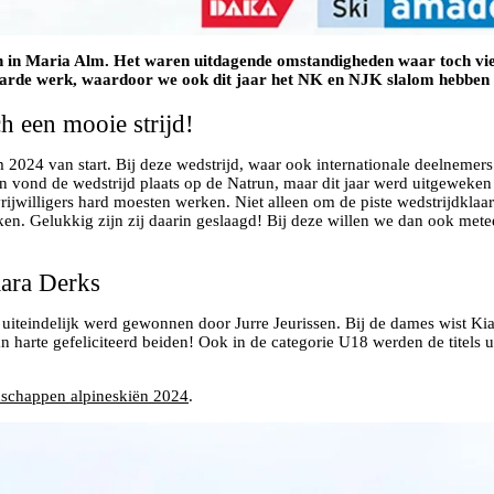
ën in Maria Alm. Het waren uitdagende omstandigheden waar toch vie
 en harde werk, waardoor we ook dit jaar het NK en NJK slalom hebbe
 een mooie strijd!
24 van start. Bij deze wedstrijd, waar ook internationale deelnemers a
en vond de wedstrijd plaats op de Natrun, maar dit jaar werd uitgeweke
ijwilligers hard moesten werken. Niet alleen om de piste wedstrijdklaa
en. Gelukkig zijn zij daarin geslaagd! Bij deze willen we dan ook meteen
iara Derks
 uiteindelijk werd gewonnen door Jurre Jeurissen. Bij de dames wist Kiar
 harte gefeliciteerd beiden! Ook in de categorie U18 werden de titels u
nschappen alpineskiën 2024
.