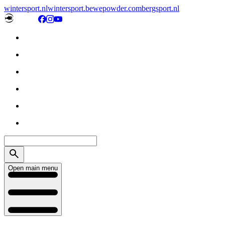
wintersport.nl
wintersport.be
wepowder.com
bergsport.nl
Open main menu