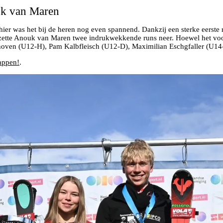
uk van Maren
hier was het bij de heren nog even spannend. Dankzij een sterke eerste 
s zette Anouk van Maren twee indrukwekkende runs neer. Hoewel het voor
Velthoven (U12-H), Pam Kalbfleisch (U12-D), Maximilian Eschgfaller (U1
appen!
.