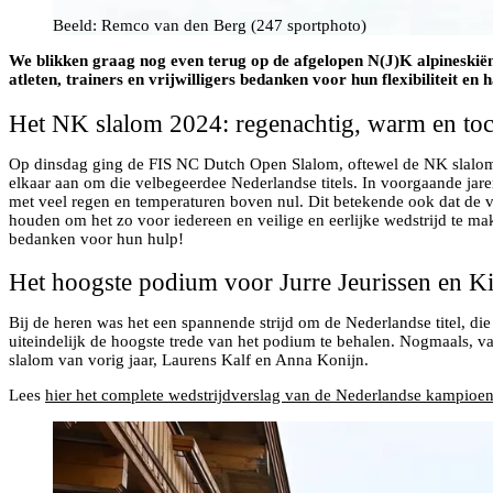
Beeld: Remco van den Berg (247 sportphoto)
We blikken graag nog even terug op de afgelopen N(J)K alpineski
atleten, trainers en vrijwilligers bedanken voor hun flexibiliteit
Het NK slalom 2024: regenachtig, warm en toch
Op dinsdag ging de FIS NC Dutch Open Slalom, oftewel de NK slalom 20
elkaar aan om die velbegeerdee Nederlandse titels. In voorgaande jar
met veel regen en temperaturen boven nul. Dit betekende ook dat de vr
houden om het zo voor iedereen en veilige en eerlijke wedstrijd te mak
bedanken voor hun hulp!
Het hoogste podium voor Jurre Jeurissen en K
Bij de heren was het een spannende strijd om de Nederlandse titel, die
uiteindelijk de hoogste trede van het podium te behalen. Nogmaals, van
slalom van vorig jaar, Laurens Kalf en Anna Konijn.
Lees
hier het complete wedstrijdverslag van de Nederlandse kampioe