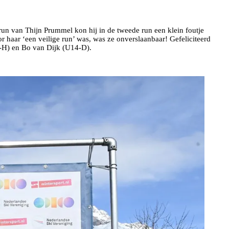
run van Thijn Prummel kon hij in de tweede run een klein foutje
 haar ‘een veilige run’ was, was ze onverslaanbaar! Gefeliciteerd
4-H) en Bo van Dijk (U14-D).