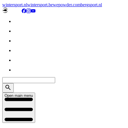
wintersport.nl
wintersport.be
wepowder.com
bergsport.nl
Open main menu