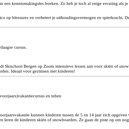
kan een kennismakingsles boeken. Zo heb je toch al enige ervaring als je 
sico op blessures en verbetert je uithoudingsvermogen en spierkracht. De
rdaagse cursus.
edt Skischool Bergen op Zoom intensieve lessen aan voor skiën of snow
arden. Ideaal voor gezinnen met kinderen!
(voorjaars)vakantiecursus en tuben
voorjaarsvakantie kunnen kinderen tussen de 5 en 14 jaar zich opgeven v
en leren de kinderen skiën of snowboarden. Ze gaan de piste op om nog 