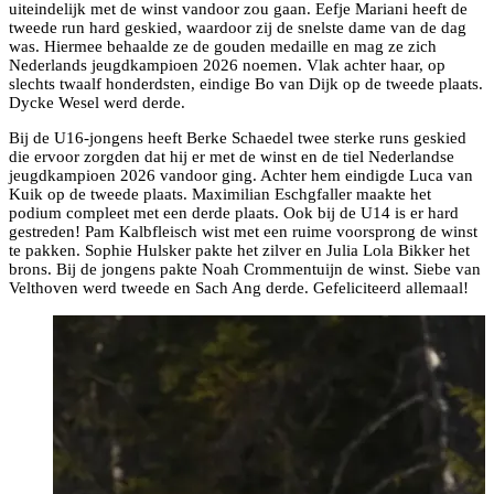
uiteindelijk met de winst vandoor zou gaan. Eefje Mariani heeft de
tweede run hard geskied, waardoor zij de snelste dame van de dag
was. Hiermee behaalde ze de gouden medaille en mag ze zich
Nederlands jeugdkampioen 2026 noemen. Vlak achter haar, op
slechts twaalf honderdsten, eindige Bo van Dijk op de tweede plaats.
Dycke Wesel werd derde.
Bij de U16-jongens heeft Berke Schaedel twee sterke runs geskied
die ervoor zorgden dat hij er met de winst en de tiel Nederlandse
jeugdkampioen 2026 vandoor ging. Achter hem eindigde Luca van
Kuik op de tweede plaats. Maximilian Eschgfaller maakte het
podium compleet met een derde plaats. Ook bij de U14 is er hard
gestreden! Pam Kalbfleisch wist met een ruime voorsprong de winst
te pakken. Sophie Hulsker pakte het zilver en Julia Lola Bikker het
brons. Bij de jongens pakte Noah Crommentuijn de winst. Siebe van
Velthoven werd tweede en Sach Ang derde. Gefeliciteerd allemaal!