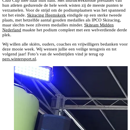
Club Cup mee naar huis nam. Met indrukwekkende prestaties van
hun atleten gedurende de hele week wisten zij de meeste punten te
verzamelen. Voor de strijd om de podiumplaatsen was het spannend
tot het einde.
Skiracing Heemskerk
eindigde op een sterke tweede
plaats, met hetzelfde aantal gouden medailles als IPCO Skiracing,
maar slechts twee zilveren medailles minder.
Skiteam Midden
Nederland
maakte het podium compleet met een welverdiende derde
plek.
Wij willen alle skiërs, ouders, coaches en vrijwilligers bedanken voor
deze mooie week. Wij wensen jullie een veilige terugreis en tot
volgend jaar! Foto’s van de wedstrijden vind je terug op
pers.wintersport.nl
.