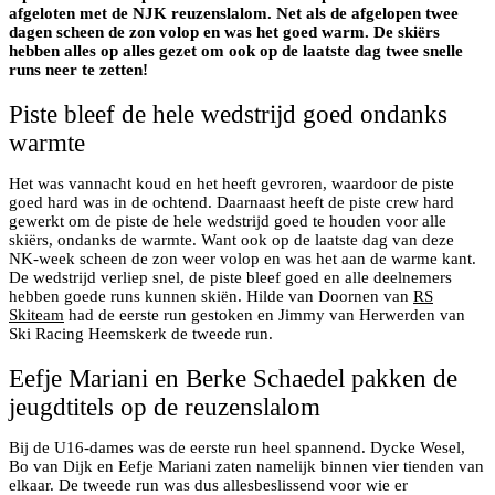
afgeloten met de NJK reuzenslalom. Net als de afgelopen twee
dagen scheen de zon volop en was het goed warm. De skiërs
hebben alles op alles gezet om ook op de laatste dag twee snelle
runs neer te zetten!
Piste bleef de hele wedstrijd goed ondanks
warmte
Het was vannacht koud en het heeft gevroren, waardoor de piste
goed hard was in de ochtend. Daarnaast heeft de piste crew hard
gewerkt om de piste de hele wedstrijd goed te houden voor alle
skiërs, ondanks de warmte. Want ook op de laatste dag van deze
NK-week scheen de zon weer volop en was het aan de warme kant.
De wedstrijd verliep snel, de piste bleef goed en alle deelnemers
hebben goede runs kunnen skiën. Hilde van Doornen van
RS
Skiteam
had de eerste run gestoken en Jimmy van Herwerden van
Ski Racing Heemskerk de tweede run.
Eefje Mariani en Berke Schaedel pakken de
jeugdtitels op de reuzenslalom
Bij de U16-dames was de eerste run heel spannend. Dycke Wesel,
Bo van Dijk en Eefje Mariani zaten namelijk binnen vier tienden van
elkaar. De tweede run was dus allesbeslissend voor wie er