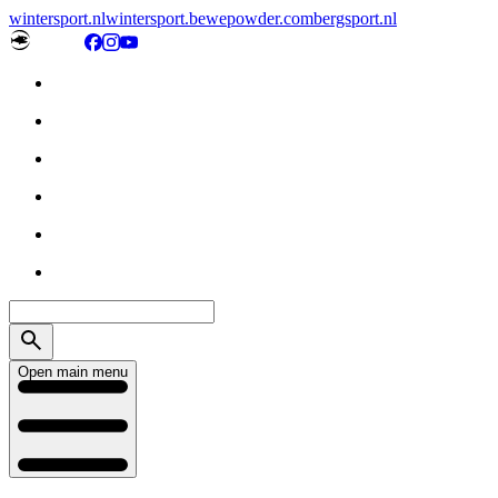
wintersport.nl
wintersport.be
wepowder.com
bergsport.nl
Open main menu