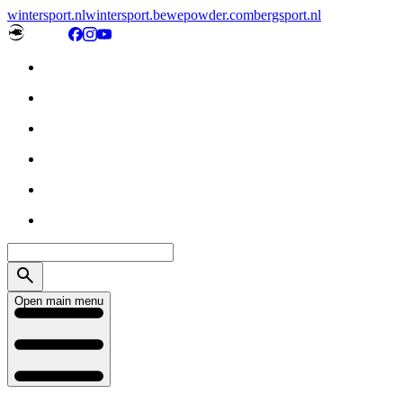
wintersport.nl
wintersport.be
wepowder.com
bergsport.nl
Open main menu