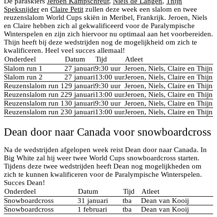
De paraskiërs
Jeroen Kampschreur
,
Niels de Langen
,
Thijn
Speksnijder
en
Claire Petit
zullen deze week een slalom en twee
reuzenslalom World Cups skiën in Meribel, Frankrijk. Jeroen, Niels
en Claire hebben zich al gekwalificeerd voor de Paralympische
Winterspelen en zijn zich hiervoor nu optimaal aan het voorbereiden.
Thijn heeft bij deze wedstrijden nog de mogelijkheid om zich te
kwalificeren. Heel veel succes allemaal!
Onderdeel
Datum
Tijd
Atleet
Slalom run 1
27 januari
9:30 uur
Jeroen, Niels, Claire en Thijn
Slalom run 2
27 januari
13:00 uur
Jeroen, Niels, Claire en Thijn
Reuzenslalom run 1
29 januari
9:30 uur
Jeroen, Niels, Claire en Thijn
Reuzenslalom run 2
29 januari
13:00 uur
Jeroen, Niels, Claire en Thijn
Reuzenslalom run 1
30 januari
9:30 uur
Jeroen, Niels, Claire en Thijn
Reuzenslalom run 2
30 januari
13:00 uur
Jeroen, Niels, Claire en Thijn
Dean door naar Canada voor snowboardcross
Na de wedstrijden afgelopen week reist Dean door naar Canada. In
Big White zal hij weer twee World Cups snowboardcross starten.
Tijdens deze twee wedstrijden heeft Dean nog mogelijkheden om
zich te kunnen kwalificeren voor de Paralympische Winterspelen.
Succes Dean!
Onderdeel
Datum
Tijd
Atleet
Snowboardcross
31 januari
tba
Dean van Kooij
Snowboardcross
1 februari
tba
Dean van Kooij