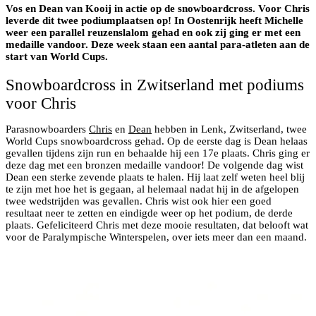
Vos en Dean van Kooij in actie op de snowboardcross. Voor Chris
leverde dit twee podiumplaatsen op! In Oostenrijk heeft Michelle
weer een parallel reuzenslalom gehad en ook zij ging er met een
medaille vandoor. Deze week staan een aantal para-atleten aan de
start van World Cups.
Snowboardcross in Zwitserland met podiums
voor Chris
Parasnowboarders
Chris
en
Dean
hebben in Lenk, Zwitserland, twee
World Cups snowboardcross gehad. Op de eerste dag is Dean helaas
gevallen tijdens zijn run en behaalde hij een 17e plaats. Chris ging er
deze dag met een bronzen medaille vandoor! De volgende dag wist
Dean een sterke zevende plaats te halen. Hij laat zelf weten heel blij
te zijn met hoe het is gegaan, al helemaal nadat hij in de afgelopen
twee wedstrijden was gevallen. Chris wist ook hier een goed
resultaat neer te zetten en eindigde weer op het podium, de derde
plaats. Gefeliciteerd Chris met deze mooie resultaten, dat belooft wat
voor de Paralympische Winterspelen, over iets meer dan een maand.