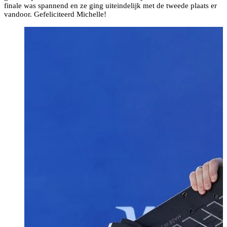
finale was spannend en ze ging uiteindelijk met de tweede plaats er
vandoor. Gefeliciteerd Michelle!