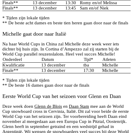
Finals**
13 december
13:30
Romy en/of Melissa
Finals**
13 december
13:45
Sam en/of Niek
* Tijden zijn lokale tijden
** De beste acht dames en beste tien heren gaan door naar de finals
Michelle gaat door naar Italië
Na haar World Cups in China zal Michelle deze week weer iets
dichter bij huis zijn. In Cortina d’Ampezzo zal zij starten bij de
World Cup parallel reuzenslalom. Heel veel succes Michelle!
Onderdeel
Datum
Tijd*
Atleten
Kwalificatie
13 december
tba
Michelle
Finale**
13 december
17:30
Michelle
* Tijden zijn lokale tijden
** De beste 16 dames gaan door naar de finals
Eerste World Cup van het seizoen voor Glenn en Daan
Deze week doen
Glenn de Blois
en
Daan Stam
mee aan de World
Cup snowboard cross in Cervinia, Italië. Dit zal voor beide de eerste
World Cup van het seizoen zijn. Ter voorbereiding heeft Daan eind
november al meegedaan aan een Europa Cup in Pitztal, Oostenrijk.
Glenn heeft in september getraind en een wedstrijd gehad in
Argentinië. Wij wensen de snowboarders veel succes bij deze World