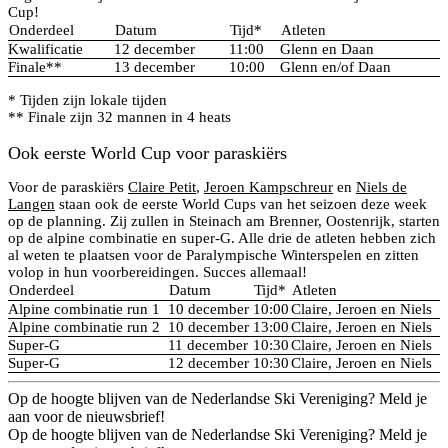
Cup!
Onderdeel
Datum
Tijd*
Atleten
Kwalificatie
12 december
11:00
Glenn en Daan
Finale**
13 december
10:00
Glenn en/of Daan
* Tijden zijn lokale tijden
** Finale zijn 32 mannen in 4 heats
Ook eerste World Cup voor paraskiërs
Voor de paraskiërs
Claire Petit
,
Jeroen Kampschreur
en
Niels de
Langen
staan ook de eerste World Cups van het seizoen deze week
op de planning. Zij zullen in Steinach am Brenner, Oostenrijk, starten
op de alpine combinatie en super-G. Alle drie de atleten hebben zich
al weten te plaatsen voor de Paralympische Winterspelen en zitten
volop in hun voorbereidingen. Succes allemaal!
Onderdeel
Datum
Tijd*
Atleten
Alpine combinatie run 1
10 december
10:00
Claire, Jeroen en Niels
Alpine combinatie run 2
10 december
13:00
Claire, Jeroen en Niels
Super-G
11 december
10:30
Claire, Jeroen en Niels
Super-G
12 december
10:30
Claire, Jeroen en Niels
Op de hoogte blijven van de Nederlandse Ski Vereniging? Meld je
aan voor de nieuwsbrief!
Op de hoogte blijven van de Nederlandse Ski Vereniging? Meld je