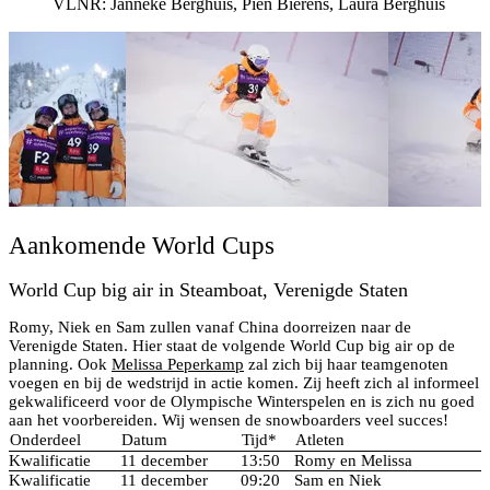
VLNR: Janneke Berghuis, Pien Bierens, Laura Berghuis
Aankomende World Cups
World Cup big air in Steamboat, Verenigde Staten
Romy, Niek en Sam zullen vanaf China doorreizen naar de
Verenigde Staten. Hier staat de volgende World Cup big air op de
planning. Ook
Melissa Peperkamp
zal zich bij haar teamgenoten
voegen en bij de wedstrijd in actie komen. Zij heeft zich al informeel
gekwalificeerd voor de Olympische Winterspelen en is zich nu goed
aan het voorbereiden. Wij wensen de snowboarders veel succes!
Onderdeel
Datum
Tijd*
Atleten
Kwalificatie
11 december
13:50
Romy en Melissa
Kwalificatie
11 december
09:20
Sam en Niek