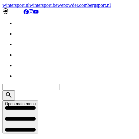
wintersport.nl
wintersport.be
wepowder.com
bergsport.nl
Open main menu