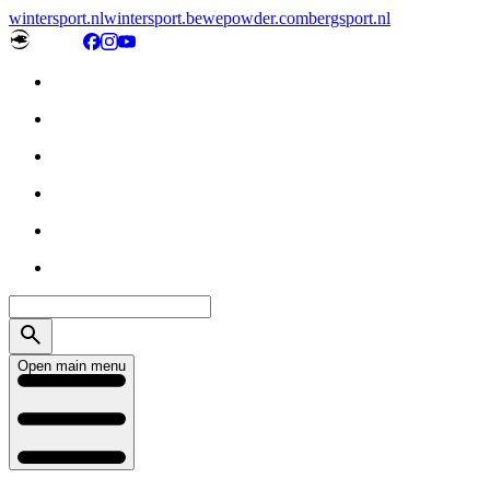
wintersport.nl
wintersport.be
wepowder.com
bergsport.nl
Open main menu