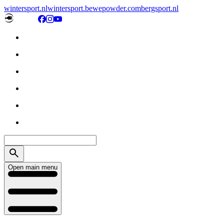
wintersport.nl
wintersport.be
wepowder.com
bergsport.nl
Open main menu