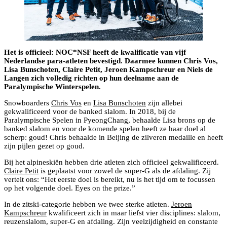
Het is officieel: NOC*NSF heeft de kwalificatie van vijf
Nederlandse para-atleten bevestigd. Daarmee kunnen Chris Vos,
Lisa Bunschoten, Claire Petit, Jeroen Kampschreur en Niels de
Langen zich volledig richten op hun deelname aan de
Paralympische Winterspelen.
Snowboarders
Chris Vos
en
Lisa Bunschoten
zijn allebei
gekwalificeerd voor de banked slalom. In 2018, bij de
Paralympische Spelen in PyeongChang, behaalde Lisa brons op de
banked slalom en voor de komende spelen heeft ze haar doel al
scherp: goud! Chris behaalde in Beijing de zilveren medaille en heeft
zijn pijlen gezet op goud.
Bij het alpineskiën hebben drie atleten zich officieel gekwalificeerd.
Claire Petit
is geplaatst voor zowel de super-G als de afdaling. Zij
vertelt ons: “Het eerste doel is bereikt, nu is het tijd om te focussen
op het volgende doel. Eyes on the prize.”
In de zitski-categorie hebben we twee sterke atleten.
Jeroen
Kampschreur
kwalificeert zich in maar liefst vier disciplines: slalom,
reuzenslalom, super-G en afdaling. Zijn veelzijdigheid en constante