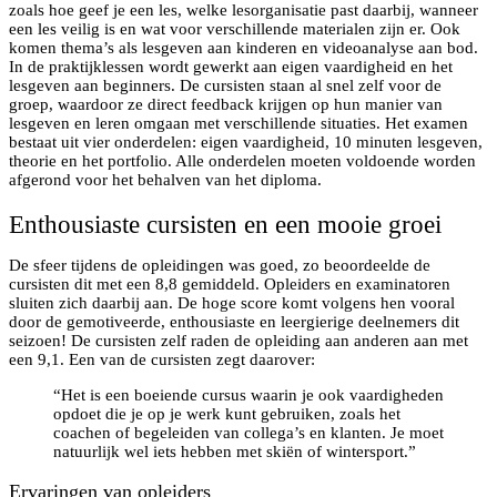
zoals hoe geef je een les, welke lesorganisatie past daarbij, wanneer
een les veilig is en wat voor verschillende materialen zijn er. Ook
komen thema’s als lesgeven aan kinderen en videoanalyse aan bod.
In de praktijklessen wordt gewerkt aan eigen vaardigheid en het
lesgeven aan beginners. De cursisten staan al snel zelf voor de
groep, waardoor ze direct feedback krijgen op hun manier van
lesgeven en leren omgaan met verschillende situaties. Het examen
bestaat uit vier onderdelen: eigen vaardigheid, 10 minuten lesgeven,
theorie en het portfolio. Alle onderdelen moeten voldoende worden
afgerond voor het behalven van het diploma.
Enthousiaste cursisten en een mooie groei
De sfeer tijdens de opleidingen was goed, zo beoordeelde de
cursisten dit met een 8,8 gemiddeld. Opleiders en examinatoren
sluiten zich daarbij aan. De hoge score komt volgens hen vooral
door de gemotiveerde, enthousiaste en leergierige deelnemers dit
seizoen! De cursisten zelf raden de opleiding aan anderen aan met
een 9,1. Een van de cursisten zegt daarover:
“Het is een boeiende cursus waarin je ook vaardigheden
opdoet die je op je werk kunt gebruiken, zoals het
coachen of begeleiden van collega’s en klanten. Je moet
natuurlijk wel iets hebben met skiën of wintersport.”
Ervaringen van opleiders