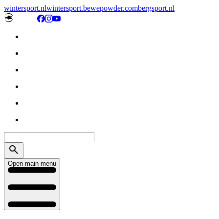
wintersport.nl
wintersport.be
wepowder.com
bergsport.nl
Open main menu