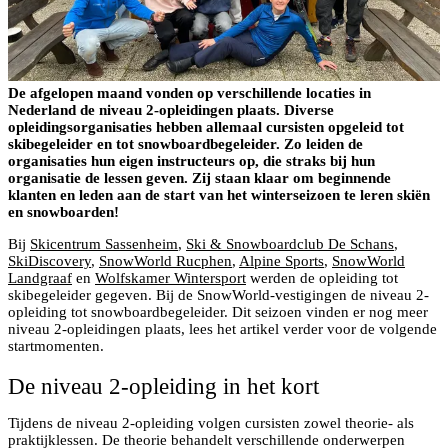
De afgelopen maand vonden op verschillende locaties in
Nederland de niveau 2-opleidingen plaats. Diverse
opleidingsorganisaties hebben allemaal cursisten opgeleid tot
skibegeleider en tot snowboardbegeleider. Zo leiden de
organisaties hun eigen instructeurs op, die straks bij hun
organisatie de lessen geven. Zij staan klaar om beginnende
klanten en leden aan de start van het winterseizoen te leren skiën
en snowboarden!
Bij
Skicentrum Sassenheim
,
Ski & Snowboardclub De Schans
,
SkiDiscovery
,
SnowWorld Rucphen
,
Alpine Sports
,
SnowWorld
Landgraaf
en
Wolfskamer Wintersport
werden de opleiding tot
skibegeleider gegeven. Bij de SnowWorld-vestigingen de niveau 2-
opleiding tot snowboardbegeleider. Dit seizoen vinden er nog meer
niveau 2-opleidingen plaats, lees het artikel verder voor de volgende
startmomenten.
De niveau 2-opleiding in het kort
Tijdens de niveau 2-opleiding volgen cursisten zowel theorie- als
praktijklessen. De theorie behandelt verschillende onderwerpen