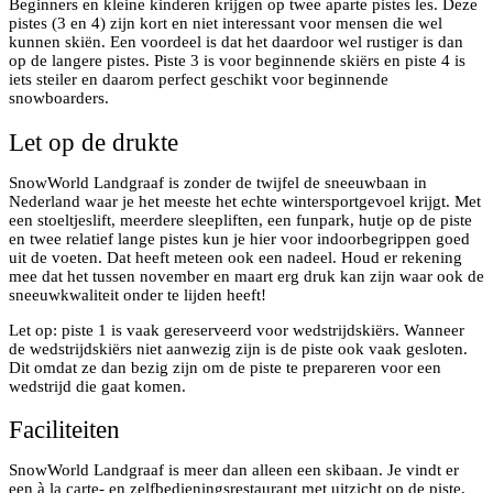
Beginners en kleine kinderen krijgen op twee aparte pistes les. Deze
pistes (3 en 4) zijn kort en niet interessant voor mensen die wel
kunnen skiën. Een voordeel is dat het daardoor wel rustiger is dan
op de langere pistes. Piste 3 is voor beginnende skiërs en piste 4 is
iets steiler en daarom perfect geschikt voor beginnende
snowboarders.
Let op de drukte
SnowWorld Landgraaf is zonder de twijfel de sneeuwbaan in
Nederland waar je het meeste het echte wintersportgevoel krijgt. Met
een stoeltjeslift, meerdere sleepliften, een funpark, hutje op de piste
en twee relatief lange pistes kun je hier voor indoorbegrippen goed
uit de voeten. Dat heeft meteen ook een nadeel. Houd er rekening
mee dat het tussen november en maart erg druk kan zijn waar ook de
sneeuwkwaliteit onder te lijden heeft!
Let op: piste 1 is vaak gereserveerd voor wedstrijdskiërs. Wanneer
de wedstrijdskiërs niet aanwezig zijn is de piste ook vaak gesloten.
Dit omdat ze dan bezig zijn om de piste te prepareren voor een
wedstrijd die gaat komen.
Faciliteiten
SnowWorld Landgraaf is meer dan alleen een skibaan. Je vindt er
een à la carte- en zelfbedieningsrestaurant met uitzicht op de piste,