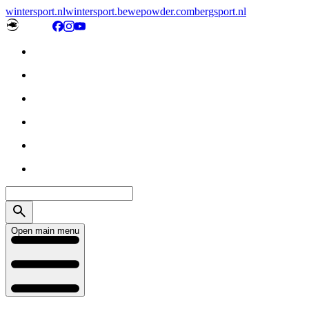
wintersport.nl
wintersport.be
wepowder.com
bergsport.nl
Open main menu