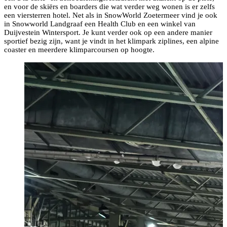
en voor de skiërs en boarders die wat verder weg wonen is er zelfs
een viersterren hotel. Net als in SnowWorld Zoetermeer vind je ook
in Snowworld Landgraaf een Health Club en een winkel van
Duijvestein Wintersport. Je kunt verder ook op een andere manier
sportief bezig zijn, want je vindt in het klimpark ziplines, een alpine
coaster en meerdere klimparcoursen op hoogte.