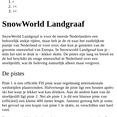
SnowWorld Landgraaf
SnowWorld Landgraaf is voor de meeste Nederlanders een
behoorlijk stukje rijden, maar heb je de rit naar het zuidelijkste
puntje van Nederland er voor over, dan kun je genieten van de
grootste sneeuwhal van Europa. In Snowworld Landgraaf kun je -
mits het niet te druk is - lekker skiën. De pistes zijn lang en breed en
de hal beschikt als enige sneeuwhal in Nederland over een
stoeltjeslift, wat de beleving natuurlijk alleen maar vergroot.
De pistes
Piste 1 is een officiële FIS piste waar regelmatig internationale
wedstrijden plaatsvinden. Halverwege de piste ligt een houten après-
ski hut waar je lekker wat kan drinken. Aan de andere kant van de
stoeltjeslift ligt piste 2. Net als piste 1 is dit een blauwe piste van
(officieel) een kleine 400 meter lengte. Jammer genoeg heb je soms
het gevoel op een kopie van piste 1 te skiën, ze verschillen niet heel
veel.