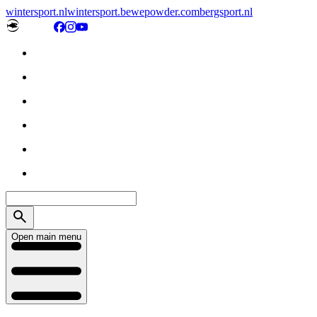
wintersport.nl
wintersport.be
wepowder.com
bergsport.nl
Open main menu