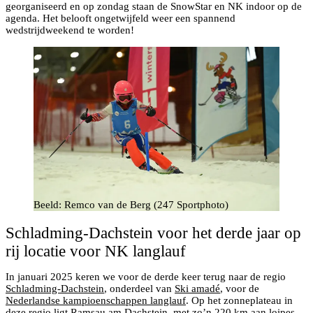
georganiseerd en op zondag staan de SnowStar en NK indoor op de
agenda. Het belooft ongetwijfeld weer een spannend
wedstrijdweekend te worden!
Beeld: Remco van de Berg (247 Sportphoto)
Schladming-Dachstein voor het derde jaar op
rij locatie voor NK langlauf
In januari 2025 keren we voor de derde keer terug naar de regio
Schladming-Dachstein
, onderdeel van
Ski amadé
, voor de
Nederlandse kampioenschappen langlauf
. Op het zonneplateau in
deze regio ligt
Ramsau am Dachstein
, met zo’n 220 km aan loipes.