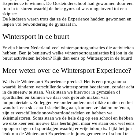
Experience te winnen. De Oosteinderschool had gewonnen door een
foto in te sturen waarbij de hele gymzaal was omgetoverd tot een
skipiste.
De kinderen waren trots dat ze de Experience hadden gewonnen en
liepen vol bewondering de gymzaal in.
Wintersport in de buurt
Er zijn binnen Nederland veel wintersportorganisaties die activiteiten
hebben. Ben je benieuwd welke wintersportorganisaties bij jou in de
buurt activiteiten hebben? Kijk dan eens op
Wintersport in de buurt
!
Meer weten over de Wintersport Experience?
Wat is de Wintersport Experience precies? Het is een programma
waarbij kinderen verschillende wintersporten beoefenen, zonder echt
in de sneeuw te staan. Vaak staan we hiervoor in gymzalen of
sporthallen en kunnen we daar ook gebruik maken van
hulpmaterialen. Zo leggen we onder andere met dikke matten en het
wandrek een ski- en/of sleehelling aan, kunnen ze biatlon oefenen,
zijn er verschillende snowboardonderdelen en hebben we
skisimulatoren. Soms staan we de hele dag op een school en hebben
we elke keer een nieuwe klas leerlingen, maar we staan ook wel eens
op open dagen of sportdagen waarbij er vrije inloop is. Lijkt het jou
leuk om de Wintersport Experience in jouw gemeente of school te