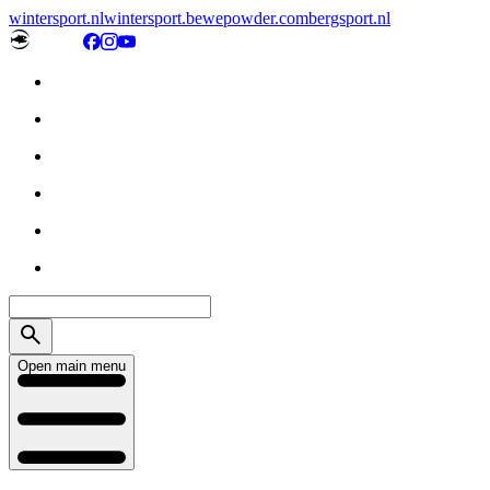
wintersport.nl
wintersport.be
wepowder.com
bergsport.nl
Open main menu