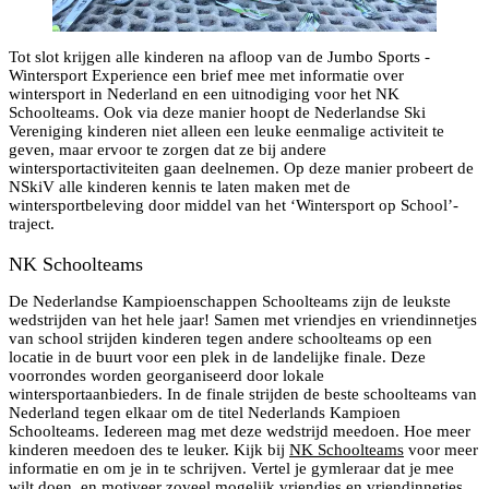
Tot slot krijgen alle kinderen na afloop van de Jumbo Sports -
Wintersport Experience een brief mee met informatie over
wintersport in Nederland en een uitnodiging voor het NK
Schoolteams. Ook via deze manier hoopt de Nederlandse Ski
Vereniging kinderen niet alleen een leuke eenmalige activiteit te
geven, maar ervoor te zorgen dat ze bij andere
wintersportactiviteiten gaan deelnemen. Op deze manier probeert de
NSkiV alle kinderen kennis te laten maken met de
wintersportbeleving door middel van het ‘Wintersport op School’-
traject.
NK Schoolteams
De Nederlandse Kampioenschappen Schoolteams zijn de leukste
wedstrijden van het hele jaar! Samen met vriendjes en vriendinnetjes
van school strijden kinderen tegen andere schoolteams op een
locatie in de buurt voor een plek in de landelijke finale. Deze
voorrondes worden georganiseerd door lokale
wintersportaanbieders. In de finale strijden de beste schoolteams van
Nederland tegen elkaar om de titel Nederlands Kampioen
Schoolteams. Iedereen mag met deze wedstrijd meedoen. Hoe meer
kinderen meedoen des te leuker. Kijk bij
NK Schoolteams
voor meer
informatie en om je in te schrijven. Vertel je gymleraar dat je mee
wilt doen, en motiveer zoveel mogelijk vriendjes en vriendinnetjes