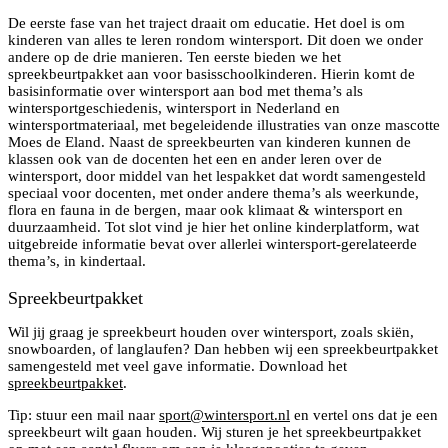
De eerste fase van het traject draait om educatie. Het doel is om
kinderen van alles te leren rondom wintersport. Dit doen we onder
andere op de drie manieren. Ten eerste bieden we het
spreekbeurtpakket aan voor basisschoolkinderen. Hierin komt de
basisinformatie over wintersport aan bod met thema’s als
wintersportgeschiedenis, wintersport in Nederland en
wintersportmateriaal, met begeleidende illustraties van onze mascotte
Moes de Eland. Naast de spreekbeurten van kinderen kunnen de
klassen ook van de docenten het een en ander leren over de
wintersport, door middel van het lespakket dat wordt samengesteld
speciaal voor docenten, met onder andere thema’s als weerkunde,
flora en fauna in de bergen, maar ook klimaat & wintersport en
duurzaamheid. Tot slot vind je hier het online kinderplatform, wat
uitgebreide informatie bevat over allerlei wintersport-gerelateerde
thema’s, in kindertaal.
Spreekbeurtpakket
Wil jij graag je spreekbeurt houden over wintersport, zoals skiën,
snowboarden, of langlaufen? Dan hebben wij een spreekbeurtpakket
samengesteld met veel gave informatie. Download het
spreekbeurtpakket
.
Tip: stuur een mail naar
sport@wintersport.nl
en vertel ons dat je een
spreekbeurt wilt gaan houden. Wij sturen je het spreekbeurtpakket