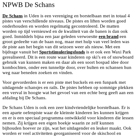
NPWB De Schans
De Schans
in Uden is een vereniging en borstelbaan met in totaal 4
pistes van verschillende niveaus. De pistes en liften worden goed
onderhouden en worden regelmatig gecontroleerd. De matten
worden op tijd vernieuwd en de kwaliteit van de banen is dan ook
goed. Inmiddels bijna een jaar geleden verwoestte
een brand
een
groot gedeelte van de baan nog, maar met hulp van veel leden was
de piste aan het begin van dit seizoen weer als nieuw. Met een
bijdrage vanuit het
Sportstimuleringsfonds
is er ook een Waxi Park
gerealiseerd. Dit is een route waar kinderen op ski’s en of snowboard
gebruik van kunnen maken en daar als een soort bospad idee door
kombochten, onder een tunneltje door, over bulten en schansen hun
weg naar beneden zoeken en vinden.
Voor gevorderden is er een piste met buckels en een funpark met
uitdagende schansjes en rails. De pistes hebben op sommige plekken
een verval in hoogte wat het gevoel van een echte berg geeft aan een
afdaling bij De Schans.
De Schans Uden is ook een zeer kindvriendelijke borstelbaan. Er is
een aparte oefenpiste waar de kleinste kinderen les kunnen krijgen
en er is een speciaal programma ontwikkeld voor kinderen die lessen
nemen. Zij krijgen een eigen boekje waarin ze zelf kunnen
bijhouden hoever ze zijn, wat het uitdagender en leuker maakt. Ook
worden er veel activiteiten georganiseerd voor de skischool en