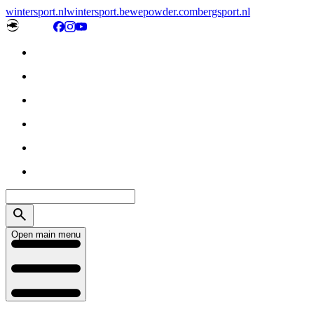
wintersport.nl
wintersport.be
wepowder.com
bergsport.nl
Open main menu