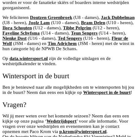
worden er voor de fanatieke skiërs of boarders interne wedstrijden
georganiseerd.
We feliciteren
Doutzen Groenbroek
(U8 - dames),
Jack Dubbelman
(U8 - heren),
Joolz Lam
(U10 - dames),
Bram Delen
(U10 - heren),
Ilora Schouten
(U12 - dames),
Tibbe Pelgrim
(U12 - heren),
Fayeline Schyfsma
(U14 - dames),
Teun Sengers
(U14 - heren),
Nienke Dost
(U16 - dames),
Ted Sengers
(U16 - heren),
Fleur de
Wolf
(JSM - dames) en
Tim Adrichem
(JSM - heren) met de winst in
hun categorie bij de NPWB De Schans.
Op
data.wintersport.nl
zijn de volledige uitslagen en de
wedstrijdkalender te vinden.
Wintersport in de buurt
Ben je benieuwd naar alle mogelijkheden om te wintersporten bij jou
in de buurt? Neem dan eens een kijkje op
Wintersport in de buurt
!
Vragen?
Wil jij meer weten over het komende seizoen? Neem dan eens een
kijkje op onze pagina ‘
Wedstrijdsport
’ voor alle informatie. Voor
vragen over onze wedstrijden en evenementen kan je contact
opnemen met Paco Krom via
p.krom@wintersport.nl
.
Op de hoogte blijven van de Nederlandse Ski Vereniging? Meld je