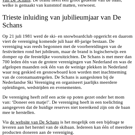
welke is gemaakt van kunststof matten, verwoest.
Trieste inluiding van jubilieumjaar van De
Schans
Op 21 juli 1981 werd de ski- en snowboardclub opgericht en daarom
viert de vereniging komende juli haar 40-jarige bestaan. De
vereniging was reeds begonnen met de voorbereidingen van de
festiviteiten rond het jubileum, maar de brand is logischerwijs een
domper op die feestelijke vooruitzichten. De Schans is met meer dan
700 leden één van de grotere verenigingen van Nederland en was de
afgelopen maanden ook één van de weinige plekken in Nederland
waar nog geskied en gesnowboard kon worden met inachtneming
van de coronamaatregelen. De Schans is aangesloten bij de
Nederlandse Ski Vereniging en organiseert jaarlijks meerdere
opleidingen, wedstrijden en evenementen.
De vereniging heeft zelf een actie op poten gezet onder het mom
van: ‘Doneer een matje!’. De vereniging heeft in een toelichting
aangegeven dat de huidige reserves niet toereikend zijn om de baan
mee te herstellen.
Via
de website van De Schans
is het mogelijk om een bijdrage te
leveren aan het herstel van de skibaan. Iedereen kan één of meerdere
producten doneren aan de vereniging.