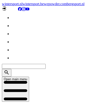
wintersport.nl
wintersport.be
wepowder.com
bergsport.nl
Open main menu