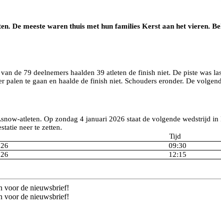
n. De meeste waren thuis met hun families Kerst aan het vieren. Be
van de 79 deelnemers haalden 39 atleten de finish niet. De piste was l
ier palen te gaan en haalde de finish niet. Schouders eronder. De volge
snow-atleten. Op zondag 4 januari 2026 staat de volgende wedstrijd in 
tatie neer te zetten.
Tijd
026
09:30
026
12:15
n voor de nieuwsbrief!
n voor de nieuwsbrief!