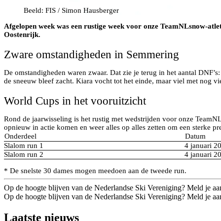
Beeld: FIS / Simon Hausberger
Afgelopen week was een rustige week voor onze TeamNLsnow-atlete
Oostenrijk.
Zware omstandigheden in Semmering
De omstandigheden waren zwaar. Dat zie je terug in het aantal DNF’s: 
de sneeuw bleef zacht. Kiara vocht tot het einde, maar viel met nog v
World Cups in het vooruitzicht
Rond de jaarwisseling is het rustig met wedstrijden voor onze TeamNL
opnieuw in actie komen en weer alles op alles zetten om een sterke pres
Onderdeel
Datum
Slalom run 1
4 januari 2
Slalom run 2
4 januari 2
* De snelste 30 dames mogen meedoen aan de tweede run.
Op de hoogte blijven van de Nederlandse Ski Vereniging? Meld je aa
Op de hoogte blijven van de Nederlandse Ski Vereniging? Meld je aa
Laatste nieuws