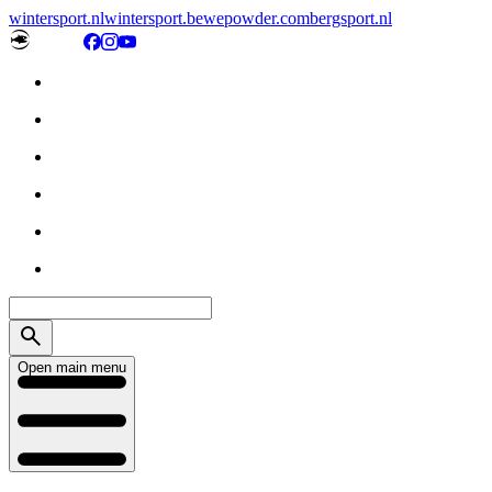
wintersport.nl
wintersport.be
wepowder.com
bergsport.nl
Open main menu