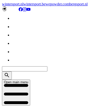
wintersport.nl
wintersport.be
wepowder.com
bergsport.nl
Open main menu