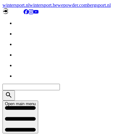
wintersport.nl
wintersport.be
wepowder.com
bergsport.nl
Open main menu