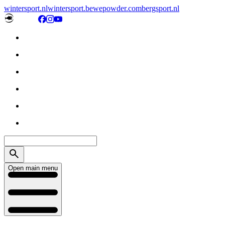
wintersport.nl
wintersport.be
wepowder.com
bergsport.nl
Open main menu