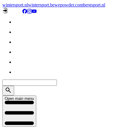
wintersport.nl
wintersport.be
wepowder.com
bergsport.nl
Open main menu