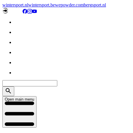
wintersport.nl
wintersport.be
wepowder.com
bergsport.nl
Open main menu