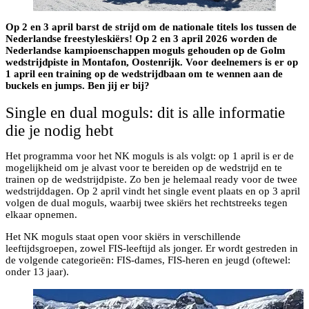
Op 2 en 3 april barst de strijd om de nationale titels los tussen de
Nederlandse freestyleskiërs! Op 2 en 3 april 2026 worden de
Nederlandse kampioenschappen moguls gehouden op de Golm
wedstrijdpiste in Montafon, Oostenrijk. Voor deelnemers is er op
1 april een training op de wedstrijdbaan om te wennen aan de
buckels en jumps. Ben jij er bij?
Single en dual moguls: dit is alle informatie
die je nodig hebt
Het programma voor het NK moguls is als volgt: op 1 april is er de
mogelijkheid om je alvast voor te bereiden op de wedstrijd en te
trainen op de wedstrijdpiste. Zo ben je helemaal ready voor de twee
wedstrijddagen. Op 2 april vindt het single event plaats en op 3 april
volgen de dual moguls, waarbij twee skiërs het rechtstreeks tegen
elkaar opnemen.
Het NK moguls staat open voor skiërs in verschillende
leeftijdsgroepen, zowel FIS-leeftijd als jonger. Er wordt gestreden in
de volgende categorieën: FIS‑dames, FIS‑heren en jeugd (oftewel:
onder 13 jaar).