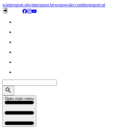
wintersport.nl
wintersport.be
wepowder.com
bergsport.nl
Open main menu