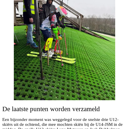
De laatste punten worden verzameld
Een bijzonder moment was weggelegd voor de snelste drie U12-
skiërs uit de ochtend, die mee mochten skiën bij de U14-JSM in de