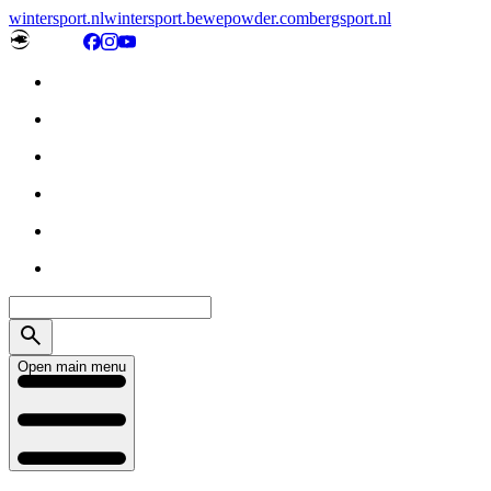
wintersport.nl
wintersport.be
wepowder.com
bergsport.nl
Open main menu