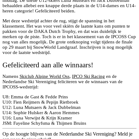
middag. De snelle U12-skiërs Luna Mutsears en Jack Dubbelman
behaalden allebei een knappe derde plaats in de U14-dames en U14-
heren categorie! Gefeliciteerd beiden.
Met deze wedstrijd achter de rug, stijgt de spanning in het
klassement. Het was voor veel skiërs de laatste kans om punten te
pakken voor de DAKA Dutch Trophy, en dat was duidelijk te
merken op de piste. Toch is er in het klassement van de IPCOSS Cup
nog van alles mogelijk. De grote ontknoping volgt tijdens de finale
op 29 maart bij SnowWorld Landgraaf. Inschrijven is nog mogelijk
voor de laatste wedstrijd.
Gefeliciteerd aan alle winnaars!
Namens
Skiclub Alpine World Oss
,
IPCO Ski Racing
en de
Nederlandse Ski Vereniging feliciteren we de winnaars van de
IPCOSS-wedstrijd:
U8: Emma de Gast & Fedde Prins
U10: Fien Reijmers & Pepijn Rietbroek
U12: Luna Mutsaers & Jack Dubbelman
U14: Sophie Hulsker & Aaron Hemmes
U16: Luna Verwijst & Krijn Kramer
JSM: Fayeline Schyfsma & Thijmen Bruins
Op de hoogte blijven van de Nederlandse Ski Vereniging? Meld je