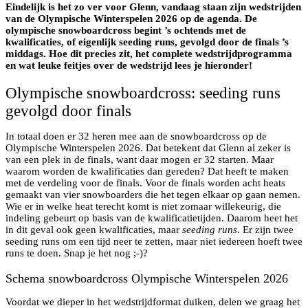
Eindelijk is het zo ver voor Glenn, vandaag staan zijn wedstrijden
van de Olympische Winterspelen 2026 op de agenda. De
olympische snowboardcross begint ’s ochtends met de
kwalificaties, of eigenlijk seeding runs, gevolgd door de finals ’s
middags. Hoe dit precies zit, het complete wedstrijdprogramma
en wat leuke feitjes over de wedstrijd lees je hieronder!
Olympische snowboardcross: seeding runs
gevolgd door finals
In totaal doen er 32 heren mee aan de snowboardcross op de
Olympische Winterspelen 2026. Dat betekent dat Glenn al zeker is
van een plek in de finals, want daar mogen er 32 starten. Maar
waarom worden de kwalificaties dan gereden? Dat heeft te maken
met de verdeling voor de finals. Voor de finals worden acht heats
gemaakt van vier snowboarders die het tegen elkaar op gaan nemen.
Wie er in welke heat terecht komt is niet zomaar willekeurig, die
indeling gebeurt op basis van de kwalificatietijden. Daarom heet het
in dit geval ook geen kwalificaties, maar
seeding runs
. Er zijn twee
seeding runs om een tijd neer te zetten, maar niet iedereen hoeft twee
runs te doen. Snap je het nog ;-)?
Schema snowboardcross Olympische Winterspelen 2026
Voordat we dieper in het wedstrijdformat duiken, delen we graag het