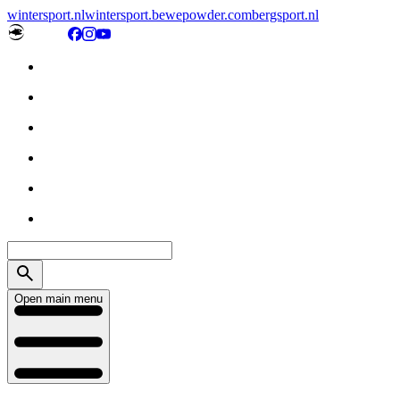
wintersport.nl
wintersport.be
wepowder.com
bergsport.nl
Open main menu