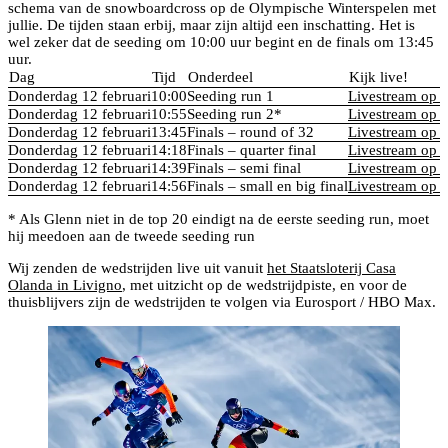
schema van de snowboardcross op de Olympische Winterspelen met
jullie. De tijden staan erbij, maar zijn altijd een inschatting. Het is
wel zeker dat de seeding om 10:00 uur begint en de finals om 13:45
uur.
Dag
Tijd
Onderdeel
Kijk live!
Donderdag 12 februari
10:00
Seeding run 1
Livestream op 
Donderdag 12 februari
10:55
Seeding run 2*
Livestream op 
Donderdag 12 februari
13:45
Finals – round of 32
Livestream op 
Donderdag 12 februari
14:18
Finals – quarter final
Livestream op 
Donderdag 12 februari
14:39
Finals – semi final
Livestream op 
Donderdag 12 februari
14:56
Finals – small en big final
Livestream op 
* Als Glenn niet in de top 20 eindigt na de eerste seeding run, moet
hij meedoen aan de tweede seeding run
Wij zenden de wedstrijden live uit vanuit
het Staatsloterij Casa
Olanda in Livigno
, met uitzicht op de wedstrijdpiste, en voor de
thuisblijvers zijn de wedstrijden te volgen via Eurosport / HBO Max.