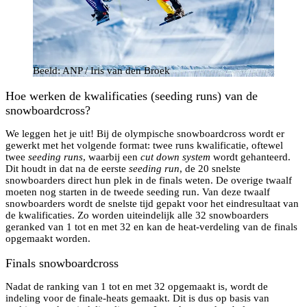
Beeld: ANP / Iris van den Broek
Hoe werken de kwalificaties (seeding runs) van de
snowboardcross?
We leggen het je uit! Bij de olympische snowboardcross wordt er
gewerkt met het volgende format: twee runs kwalificatie, oftewel
twee
seeding runs
, waarbij een
cut down system
wordt gehanteerd.
Dit houdt in dat na de eerste
seeding run
, de 20 snelste
snowboarders direct hun plek in de finals weten. De overige twaalf
moeten nog starten in de tweede seeding run. Van deze twaalf
snowboarders wordt de snelste tijd gepakt voor het eindresultaat van
de kwalificaties. Zo worden uiteindelijk alle 32 snowboarders
geranked van 1 tot en met 32 en kan de heat-verdeling van de finals
opgemaakt worden.
Finals snowboardcross
Nadat de ranking van 1 tot en met 32 opgemaakt is, wordt de
indeling voor de finale-heats gemaakt. Dit is dus op basis van