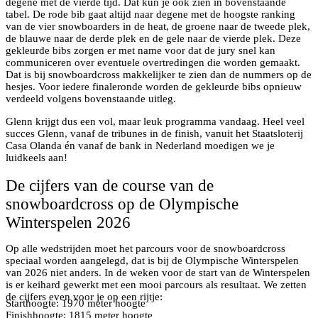
degene met de vierde tijd. Dat kun je ook zien in bovenstaande
tabel. De rode bib gaat altijd naar degene met de hoogste ranking
van de vier snowboarders in de heat, de groene naar de tweede plek,
de blauwe naar de derde plek en de gele naar de vierde plek. Deze
gekleurde bibs zorgen er met name voor dat de jury snel kan
communiceren over eventuele overtredingen die worden gemaakt.
Dat is bij snowboardcross makkelijker te zien dan de nummers op de
hesjes. Voor iedere finaleronde worden de gekleurde bibs opnieuw
verdeeld volgens bovenstaande uitleg.
Glenn krijgt dus een vol, maar leuk programma vandaag. Heel veel
succes Glenn, vanaf de tribunes in de finish, vanuit het Staatsloterij
Casa Olanda én vanaf de bank in Nederland moedigen we je
luidkeels aan!
De cijfers van de course van de
snowboardcross op de Olympische
Winterspelen 2026
Op alle wedstrijden moet het parcours voor de snowboardcross
speciaal worden aangelegd, dat is bij de Olympische Winterspelen
van 2026 niet anders. In de weken voor de start van de Winterspelen
is er keihard gewerkt met een mooi parcours als resultaat. We zetten
de cijfers even voor je op een rijtje:
Starthoogte: 1970 meter hoogte
Finishhoogte: 1815 meter hoogte