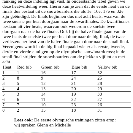
ranking en deze indeling ligt vast. In onderstaande tabel geven we
deze heatverdeling weer. Hierin kun je zien dat de eerste heat van de
finals dus bestaat uit de snowboarders die als 1e, 16e, 17e en 32e
zijn geëindigd. De finals beginnen dus met acht heats, waarvan de
twee snelste per heat doorgaan naar de kwartfinales. De kwartfinales
bestaan uit vier heats, waarvan ook wederom de snelste twee
doorgaan naar de halve finale. Ook bij de halve finale gaan van de
twee heats de snelste twee per heat door naar de big final, de twee
verliezers per heat van de halve finale gaan door naar de small final.
Vervolgens wordt in de big final bepaald wie er als eerste, tweede,
derde en vierde eindigen op de olympische snowboardcross; in de
small final strijden de snowboarders om de plekken vijf tot en met
acht.
Heat
Red bib
Green bib
Blue bib
Yellow bib
1
1
16
17
32
2
8
9
24
25
3
5
12
21
28
4
4
13
20
29
5
3
14
19
30
6
6
11
22
27
7
7
10
23
26
8
2
15
18
31
Lees ook:
De eerste olympische trainingen zitten erop:
wij spraken Glenn en Michelle