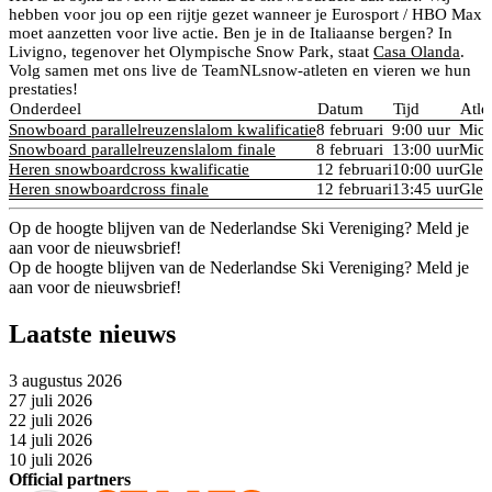
hebben voor jou op een rijtje gezet wanneer je Eurosport / HBO Max
moet aanzetten voor live actie. Ben je in de Italiaanse bergen? In
Livigno, tegenover het Olympische Snow Park, staat
Casa Olanda
.
Volg samen met ons live de TeamNLsnow-atleten en vieren we hun
prestaties!
Onderdeel
Datum
Tijd
Atle
Snowboard parallelreuzenslalom kwalificatie
8 februari
9:00 uur
Mich
Snowboard parallelreuzenslalom finale
8 februari
13:00 uur
Mich
Heren snowboardcross kwalificatie
12 februari
10:00 uur
Glen
Heren snowboardcross finale
12 februari
13:45 uur
Glen
Op de hoogte blijven van de Nederlandse Ski Vereniging? Meld je
aan voor de nieuwsbrief!
Op de hoogte blijven van de Nederlandse Ski Vereniging? Meld je
aan voor de nieuwsbrief!
Laatste nieuws
3 augustus 2026
27 juli 2026
22 juli 2026
14 juli 2026
10 juli 2026
Official partners