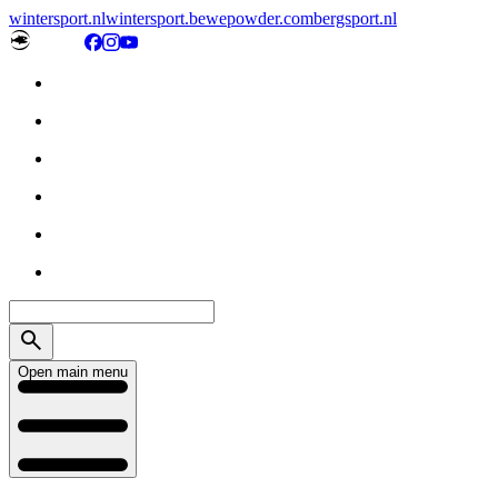
wintersport.nl
wintersport.be
wepowder.com
bergsport.nl
Open main menu