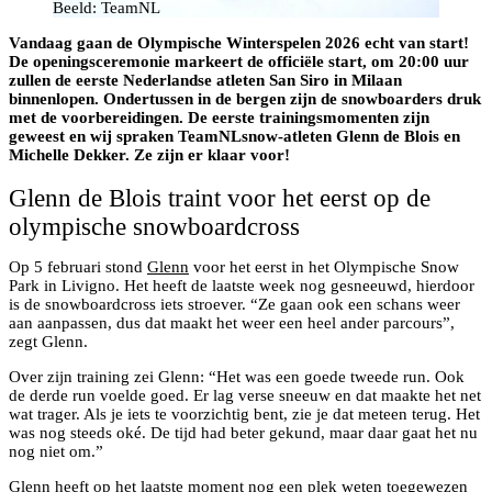
Beeld: TeamNL
Vandaag gaan de Olympische Winterspelen 2026 echt van start!
De openingsceremonie markeert de officiële start, om 20:00 uur
zullen de eerste Nederlandse atleten San Siro in Milaan
binnenlopen. Ondertussen in de bergen zijn de snowboarders druk
met de voorbereidingen. De eerste trainingsmomenten zijn
geweest en wij spraken TeamNLsnow-atleten Glenn de Blois en
Michelle Dekker. Ze zijn er klaar voor!
Glenn de Blois traint voor het eerst op de
olympische snowboardcross
Op 5 februari stond
Glenn
voor het eerst in het Olympische Snow
Park in Livigno. Het heeft de laatste week nog gesneeuwd, hierdoor
is de snowboardcross iets stroever. “Ze gaan ook een schans weer
aan aanpassen, dus dat maakt het weer een heel ander parcours”,
zegt Glenn.
Over zijn training zei Glenn: “Het was een goede tweede run. Ook
de derde run voelde goed. Er lag verse sneeuw en dat maakte het net
wat trager. Als je iets te voorzichtig bent, zie je dat meteen terug. Het
was nog steeds oké. De tijd had beter gekund, maar daar gaat het nu
nog niet om.”
Glenn heeft op het laatste moment nog een plek weten toegewezen