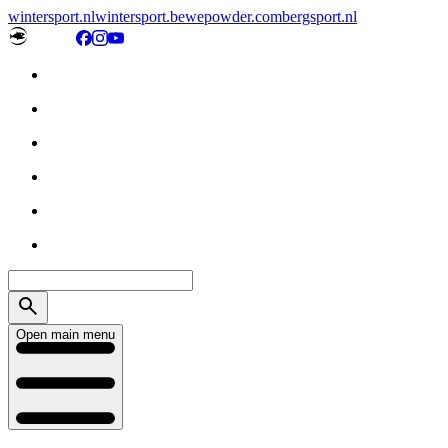
wintersport.nl
wintersport.be
wepowder.com
bergsport.nl
Open main menu