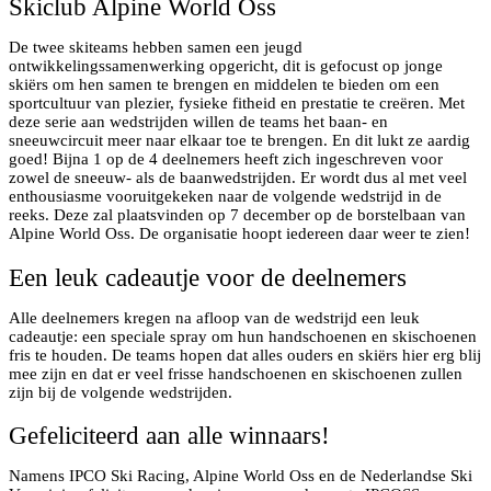
Skiclub Alpine World Oss
De twee skiteams hebben samen een jeugd
ontwikkelingssamenwerking opgericht, dit is gefocust op jonge
skiërs om hen samen te brengen en middelen te bieden om een
sportcultuur van plezier, fysieke fitheid en prestatie te creëren. Met
deze serie aan wedstrijden willen de teams het baan- en
sneeuwcircuit meer naar elkaar toe te brengen. En dit lukt ze aardig
goed! Bijna 1 op de 4 deelnemers heeft zich ingeschreven voor
zowel de sneeuw- als de baanwedstrijden. Er wordt dus al met veel
enthousiasme vooruitgekeken naar de volgende wedstrijd in de
reeks. Deze zal plaatsvinden op 7 december op de borstelbaan van
Alpine World Oss. De organisatie hoopt iedereen daar weer te zien!
Een leuk cadeautje voor de deelnemers
Alle deelnemers kregen na afloop van de wedstrijd een leuk
cadeautje: een speciale spray om hun handschoenen en skischoenen
fris te houden. De teams hopen dat alles ouders en skiërs hier erg blij
mee zijn en dat er veel frisse handschoenen en skischoenen zullen
zijn bij de volgende wedstrijden.
Gefeliciteerd aan alle winnaars!
Namens IPCO Ski Racing, Alpine World Oss en de Nederlandse Ski