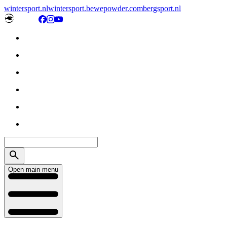
wintersport.nl
wintersport.be
wepowder.com
bergsport.nl
Open main menu