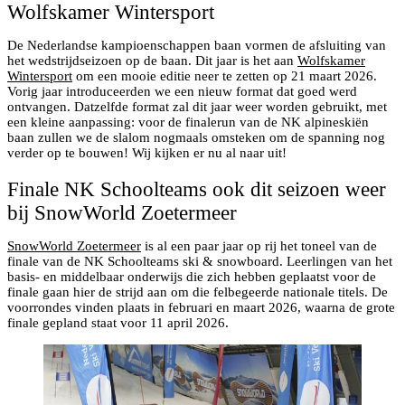
Wolfskamer Wintersport
De Nederlandse kampioenschappen baan vormen de afsluiting van
het wedstrijdseizoen op de baan. Dit jaar is het aan
Wolfskamer
Wintersport
om een mooie editie neer te zetten op 21 maart 2026.
Vorig jaar introduceerden we een nieuw format dat goed werd
ontvangen. Datzelfde format zal dit jaar weer worden gebruikt, met
een kleine aanpassing: voor de finalerun van de NK alpineskiën
baan zullen we de slalom nogmaals omsteken om de spanning nog
verder op te bouwen! Wij kijken er nu al naar uit!
Finale NK Schoolteams ook dit seizoen weer
bij SnowWorld Zoetermeer
SnowWorld Zoetermeer
is al een paar jaar op rij het toneel van de
finale van de NK Schoolteams ski & snowboard. Leerlingen van het
basis- en middelbaar onderwijs die zich hebben geplaatst voor de
finale gaan hier de strijd aan om die felbegeerde nationale titels. De
voorrondes vinden plaats in februari en maart 2026, waarna de grote
finale gepland staat voor 11 april 2026.