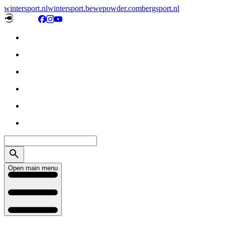
wintersport.nl
wintersport.be
wepowder.com
bergsport.nl
Open main menu