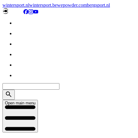
wintersport.nl
wintersport.be
wepowder.com
bergsport.nl
Open main menu