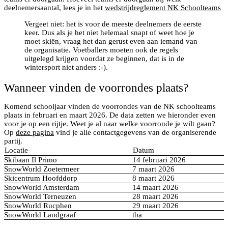
deelnemersaantal, lees je in het
wedstrijdreglement NK Schoolteams
Vergeet niet: het is voor de meeste deelnemers de eerste
keer. Dus als je het niet helemaal snapt of weet hoe je
moet skiën, vraag het dan gerust even aan iemand van
de organisatie. Voetballers moeten ook de regels
uitgelegd krijgen voordat ze beginnen, dat is in de
wintersport niet anders :-).
Wanneer vinden de voorrondes plaats?
Komend schooljaar vinden de voorrondes van de NK schoolteams
plaats in februari en maart 2026. De data zetten we hieronder even
voor je op een rijtje. Weet je al naar welke voorronde je wilt gaan?
Op
deze pagina
vind je alle contactgegevens van de organiserende
partij.
Locatie
Datum
Skibaan Il Primo
14 februari 2026
SnowWorld Zoetermeer
7 maart 2026
Skicentrum Hoofddorp
8 maart 2026
SnowWorld Amsterdam
14 maart 2026
SnowWorld Terneuzen
28 maart 2026
SnowWorld Rucphen
29 maart 2026
SnowWorld Landgraaf
tba