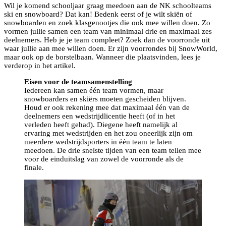
Wil je komend schooljaar graag meedoen aan de NK schoolteams
ski en snowboard? Dat kan! Bedenk eerst of je wilt skiën of
snowboarden en zoek klasgenootjes die ook mee willen doen. Zo
vormen jullie samen een team van minimaal drie en maximaal zes
deelnemers. Heb je je team compleet? Zoek dan de voorronde uit
waar jullie aan mee willen doen. Er zijn voorrondes bij SnowWorld,
maar ook op de borstelbaan. Wanneer die plaatsvinden, lees je
verderop in het artikel.
Eisen voor de teamsamenstelling
Iedereen kan samen één team vormen, maar
snowboarders en skiërs moeten gescheiden blijven.
Houd er ook rekening mee dat maximaal één van de
deelnemers een wedstrijdlicentie heeft (of in het
verleden heeft gehad). Diegene heeft namelijk al
ervaring met wedstrijden en het zou oneerlijk zijn om
meerdere wedstrijdsporters in één team te laten
meedoen. De drie snelste tijden van een team tellen mee
voor de einduitslag van zowel de voorronde als de
finale.