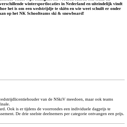
erschillende wintersportlocaties in Nederland en uiteindelijk vindt
e het is om een wedstrijdje te skiën en wie weet schuilt er onder
jd aan op het NK Schoolteams ski & snowboard!
 wedstrijdlicentiehouder van de NSkiV meedoen, maar ook teams
inale.
d. Ook is er tijdens de voorrondes een individuele dagprijs te
ssement. De drie snelste deelnemers per categorie ontvangen een prijs.