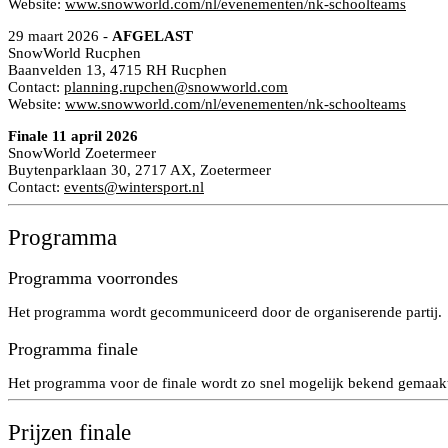
Website:
www.snowworld.com/nl/evenementen/nk-schoolteams
29 maart 2026 -
AFGELAST
SnowWorld Rucphen
Baanvelden 13, 4715 RH Rucphen
Contact:
planning.rupchen@snowworld.com
Website:
www.snowworld.com/nl/evenementen/nk-schoolteams
Finale 11 april 2026
SnowWorld Zoetermeer
Buytenparklaan 30, 2717 AX, Zoetermeer
Contact:
events@wintersport.nl
Programma
Programma voorrondes
Het programma wordt gecommuniceerd door de organiserende partij.
Programma finale
Het programma voor de finale wordt zo snel mogelijk bekend gemaak
Prijzen finale