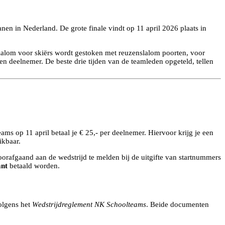
nen in Nederland. De grote finale vindt op 11 april 2026 plaats in
 slalom voor skiërs wordt gestoken met reuzenslalom poorten, voor
een deelnemer. De beste drie tijden van de teamleden opgeteld, tellen
s op 11 april betaal je € 25,- per deelnemer. Hiervoor krijg je een
ikbaar.
rafgaand aan de wedstrijd te melden bij de uitgifte van startnummers
ant
betaald worden.
olgens het
Wedstrijdreglement NK Schoolteams
. Beide documenten