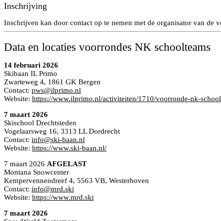
Inschrijving
Inschrijven kan door contact op te nemen met de organisator van de v
Data en locaties voorrondes NK schoolteams
14 februari 2026
Skibaan IL Primo
Zwarteweg 4, 1861 GK Bergen
Contact:
pws@ilprimo.nl
Website:
https://www.ilprimo.nl/activiteiten/1710/voorronde-nk-schoo
7 maart 2026
Skischool Drechtsteden
Vogelaarsweg 16, 3313 LL Dordrecht
Contact:
info@ski-baan.nl
Website:
https://www.ski-baan.nl/
7 maart 2026
AFGELAST
Montana Snowcenter
Kempervennendreef 4, 5563 VB, Westerhoven
Contact:
info@mrd.ski
Website:
https://www.mrd.ski
7 maart 2026