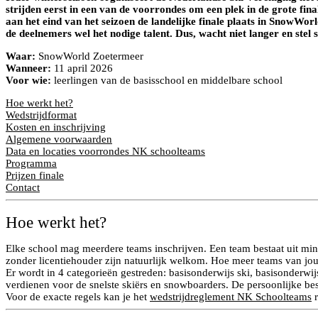
strijden eerst in een van de voorrondes om een plek in de grote fina
aan het eind van het seizoen de landelijke finale plaats in SnowWo
de deelnemers wel het nodige talent. Dus, wacht niet langer en st
Waar:
SnowWorld Zoetermeer
Wanneer:
11 april 2026
Voor wie:
leerlingen van de basisschool en middelbare school
Hoe werkt het?
Wedstrijdformat
Kosten en inschrijving
Algemene voorwaarden
Data en locaties voorrondes NK schoolteams
Programma
Prijzen finale
Contact
Hoe werkt het?
Elke school mag meerdere teams inschrijven. Een team bestaat uit m
zonder licentiehouder zijn natuurlijk welkom. Hoe meer teams van jou
Er wordt in 4 categorieën gestreden: basisonderwijs ski, basisonderwi
verdienen voor de snelste skiërs en snowboarders. De persoonlijke bes
Voor de exacte regels kan je het
wedstrijdreglement NK Schoolteams
r