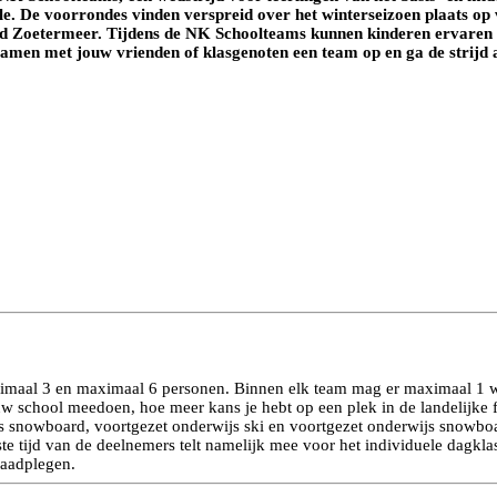
le. De voorrondes vinden verspreid over het winterseizoen plaats op v
rld Zoetermeer. Tijdens de NK Schoolteams kunnen kinderen ervaren ho
el samen met jouw vrienden of klasgenoten een team op en ga de stri
inimaal 3 en maximaal 6 personen. Binnen elk team mag er maximaal 1
w school meedoen, hoe meer kans je hebt op een plek in de landelijke f
js snowboard, voortgezet onderwijs ski en voortgezet onderwijs snowboar
te tijd van de deelnemers telt namelijk mee voor het individuele dagkla
aadplegen.