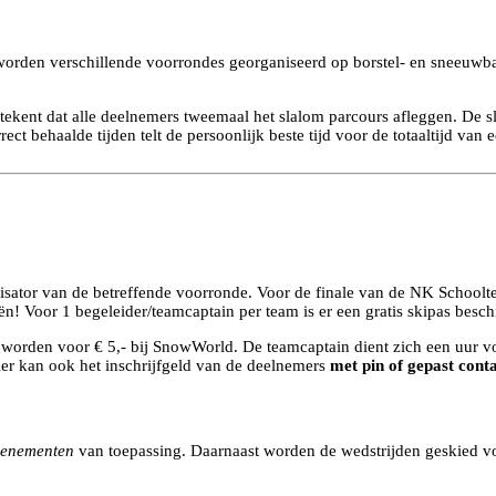
r worden verschillende voorrondes georganiseerd op borstel- en sneeuwba
 betekent dat alle deelnemers tweemaal het slalom parcours afleggen. De
t behaalde tijden telt de persoonlijk beste tijd voor de totaaltijd van 
tor van de betreffende voorronde. Voor de finale van de NK Schoolteam
ën! Voor 1 begeleider/teamcaptain per team is er een gratis skipas besch
orden voor € 5,- bij SnowWorld. De teamcaptain dient zich een uur voo
ier kan ook het inschrijfgeld van de deelnemers
met pin of gepast cont
venementen
van toepassing. Daarnaast worden de wedstrijden geskied v