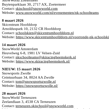
SnowWorld Zoetermeer
Buytenparklaan 30, 2717 AX, Zoetermeer
Contact:
skischool@snowworld.com
Website:
www.snowworld.com/nl/evenementen/nk-schoolteams
8 maart 2026
Skicentrum Hoofddorp
Arnolduspark 10, 2132 CR Hoofddorp
Contact:
schoolskien@skicentrumhoofddorp.nl
Website:
https://www.skicentrumhoofddorp.nl/voorronde-nk-schoolski
14 maart 2026
SnowWorld Amsterdam
Heuvelweg 6-8, 1981 LV Velsen-Zuid
Contact:
nkschoolteams@skiracingheemskerk.nl
Website:
https://www.skiracingheemskerk.nl/
NIEUW: 15 maart 2026
Snowsports Zwolle
Ceintuurbaan 34, 8024 AA Zwolle
Contact:
tom@snowsportszwolle.nl
Website:
https://snowsportszwolle.nl/
28 maart 2026
SnowWorld Terneuzen
Zeelandlaan 3, 4538 CA Terneuzen
Contact:
terneuzen.skischool@snowworld.com