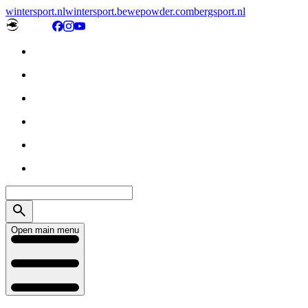
wintersport.nl
wintersport.be
wepowder.com
bergsport.nl
Open main menu