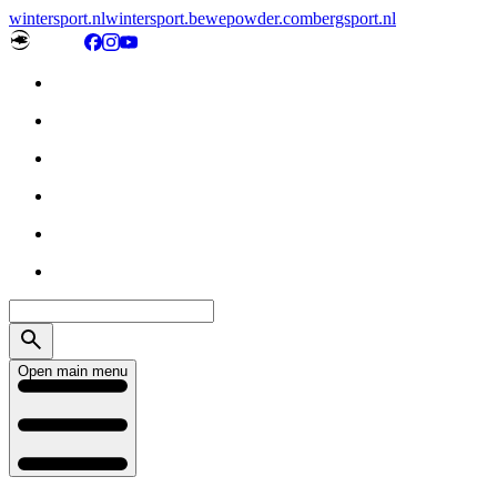
wintersport.nl
wintersport.be
wepowder.com
bergsport.nl
Open main menu