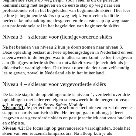
kennismaking met lesgeven en de eerste stap op weg naar een
professionele rol in het begeleiden van beginnende skiërs. Hier leer
je hoe je beginnende skiërs op weg helpt. Voor velen is dit de
perfecte kennismaking met lesgeven en de eerste stap op weg naar
een professionele rol in het begeleiden van beginnende skiërs.
Niveau 3 – skileraar voor (licht)gevorderde skiërs
Na het behalen van niveau 2 kun je doorstromen naar
niveau 3
.
Deze opleiding bestaat uit twee opleidingsdagen in Nederland en een
sneeuwweek in de bergen waarin alles samenkomt. Je leert lesgeven
aan (licht)gevorderde skiërs en ontwikkelt zowel je techniek als je
didactische vaardigheden. Dit niveau opent de deur om zelfstandig
les te geven, zowel in Nederland als in het buitenland.
Niveau 4 – skileraar voor vergevorderde skiërs
De laatste stap in de opleidingsroute is niveau 4, verdeeld over drie
opleidingen met ieder een eigen sneeuwweek in de bergen: niveau
4.1, niveau 4.2 en de Snow Safety Module.
Niveau 4.1
: Je perfectioneert je schoolse technieken en zet de eerste
stappen naar dynamisch skiën. Het tempo gaat omhoog, je leert
lesgeven aan gevorderde skiërs en past je techniek aan voor buckels
en off-piste.
Niveau 4.2
: De focus ligt op geavanceerde vaardigheden, zoals het
skiën van een reuzenslalomparcours. Na afloop kun je als