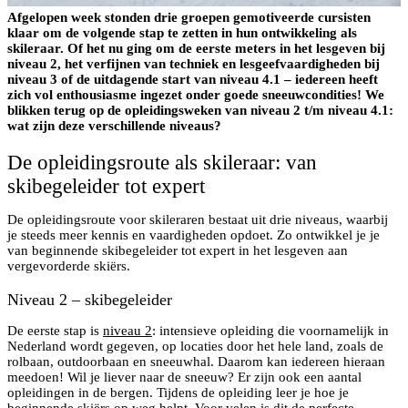
Afgelopen week stonden drie groepen gemotiveerde cursisten
klaar om de volgende stap te zetten in hun ontwikkeling als
skileraar. Of het nu ging om de eerste meters in het lesgeven bij
niveau 2, het verfijnen van techniek en lesgeefvaardigheden bij
niveau 3 of de uitdagende start van niveau 4.1 – iedereen heeft
zich vol enthousiasme ingezet onder goede sneeuwcondities! We
blikken terug op de opleidingsweken van niveau 2 t/m niveau 4.1:
wat zijn deze verschillende niveaus?
De opleidingsroute als skileraar: van
skibegeleider tot expert
De opleidingsroute voor skileraren bestaat uit drie niveaus, waarbij
je steeds meer kennis en vaardigheden opdoet. Zo ontwikkel je je
van beginnende skibegeleider tot expert in het lesgeven aan
vergevorderde skiërs.
Niveau 2 – skibegeleider
De eerste stap is
niveau 2
: intensieve opleiding die voornamelijk in
Nederland wordt gegeven, op locaties door het hele land, zoals de
rolbaan, outdoorbaan en sneeuwhal. Daarom kan iedereen hieraan
meedoen! Wil je liever naar de sneeuw? Er zijn ook een aantal
opleidingen in de bergen. Tijdens de opleiding leer je hoe je
beginnende skiërs op weg helpt. Voor velen is dit de perfecte