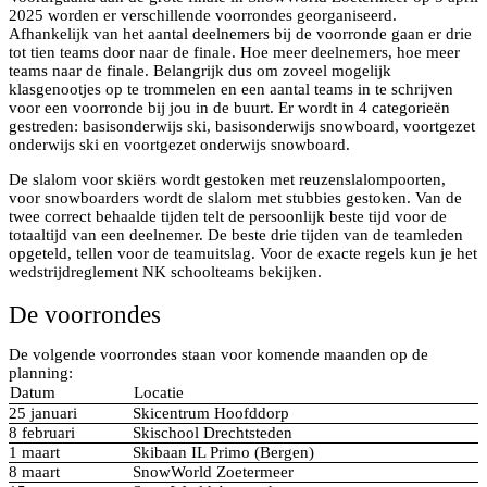
2025 worden er verschillende voorrondes georganiseerd.
Afhankelijk van het aantal deelnemers bij de voorronde gaan er drie
tot tien teams door naar de finale. Hoe meer deelnemers, hoe meer
teams naar de finale. Belangrijk dus om zoveel mogelijk
klasgenootjes op te trommelen en een aantal teams in te schrijven
voor een voorronde bij jou in de buurt. Er wordt in 4 categorieën
gestreden: basisonderwijs ski, basisonderwijs snowboard, voortgezet
onderwijs ski en voortgezet onderwijs snowboard.
De slalom voor skiërs wordt gestoken met reuzenslalompoorten,
voor snowboarders wordt de slalom met stubbies gestoken. Van de
twee correct behaalde tijden telt de persoonlijk beste tijd voor de
totaaltijd van een deelnemer. De beste drie tijden van de teamleden
opgeteld, tellen voor de teamuitslag. Voor de exacte regels kun je het
wedstrijdreglement NK schoolteams bekijken.
De voorrondes
De volgende voorrondes staan voor komende maanden op de
planning:
Datum
Locatie
25 januari
Skicentrum Hoofddorp
8 februari
Skischool Drechtsteden
1 maart
Skibaan IL Primo (Bergen)
8 maart
SnowWorld Zoetermeer