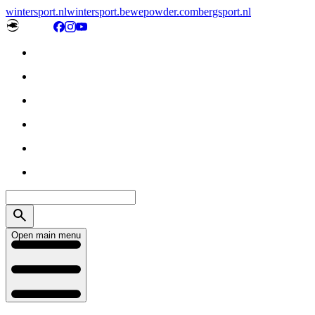
wintersport.nl
wintersport.be
wepowder.com
bergsport.nl
Open main menu