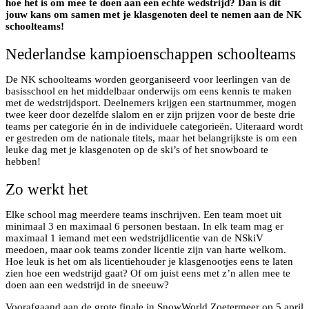
hoe het is om mee te doen aan een echte wedstrijd? Dan is dit
jouw kans om samen met je klasgenoten deel te nemen aan de NK
schoolteams!
Nederlandse kampioenschappen schoolteams
De NK schoolteams worden georganiseerd voor leerlingen van de
basisschool en het middelbaar onderwijs om eens kennis te maken
met de wedstrijdsport. Deelnemers krijgen een startnummer, mogen
twee keer door dezelfde slalom en er zijn prijzen voor de beste drie
teams per categorie én in de individuele categorieën. Uiteraard wordt
er gestreden om de nationale titels, maar het belangrijkste is om een
leuke dag met je klasgenoten op de ski’s of het snowboard te
hebben!
Zo werkt het
Elke school mag meerdere teams inschrijven. Een team moet uit
minimaal 3 en maximaal 6 personen bestaan. In elk team mag er
maximaal 1 iemand met een wedstrijdlicentie van de NSkiV
meedoen, maar ook teams zonder licentie zijn van harte welkom.
Hoe leuk is het om als licentiehouder je klasgenootjes eens te laten
zien hoe een wedstrijd gaat? Of om juist eens met z’n allen mee te
doen aan een wedstrijd in de sneeuw?
Voorafgaand aan de grote finale in SnowWorld Zoetermeer op 5 april