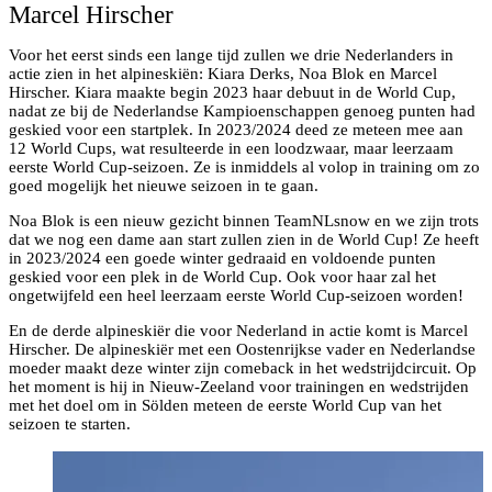
Marcel Hirscher
Voor het eerst sinds een lange tijd zullen we drie Nederlanders in
actie zien in het alpineskiën: Kiara Derks, Noa Blok en Marcel
Hirscher. Kiara maakte begin 2023 haar debuut in de World Cup,
nadat ze bij de Nederlandse Kampioenschappen genoeg punten had
geskied voor een startplek. In 2023/2024 deed ze meteen mee aan
12 World Cups, wat resulteerde in een loodzwaar, maar leerzaam
eerste World Cup-seizoen. Ze is inmiddels al volop in training om zo
goed mogelijk het nieuwe seizoen in te gaan.
Noa Blok is een nieuw gezicht binnen TeamNLsnow en we zijn trots
dat we nog een dame aan start zullen zien in de World Cup! Ze heeft
in 2023/2024 een goede winter gedraaid en voldoende punten
geskied voor een plek in de World Cup. Ook voor haar zal het
ongetwijfeld een heel leerzaam eerste World Cup-seizoen worden!
En de derde alpineskiër die voor Nederland in actie komt is Marcel
Hirscher. De alpineskiër met een Oostenrijkse vader en Nederlandse
moeder maakt deze winter zijn comeback in het wedstrijdcircuit. Op
het moment is hij in Nieuw-Zeeland voor trainingen en wedstrijden
met het doel om in Sölden meteen de eerste World Cup van het
seizoen te starten.