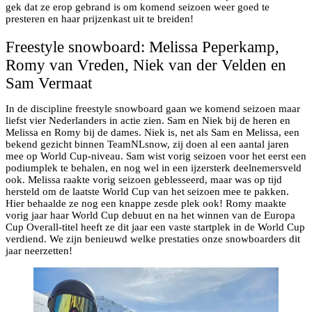
gek dat ze erop gebrand is om komend seizoen weer goed te
presteren en haar prijzenkast uit te breiden!
Freestyle snowboard: Melissa Peperkamp,
Romy van Vreden, Niek van der Velden en
Sam Vermaat
In de discipline freestyle snowboard gaan we komend seizoen maar
liefst vier Nederlanders in actie zien. Sam en Niek bij de heren en
Melissa en Romy bij de dames. Niek is, net als Sam en Melissa, een
bekend gezicht binnen TeamNLsnow, zij doen al een aantal jaren
mee op World Cup-niveau. Sam wist vorig seizoen voor het eerst een
podiumplek te behalen, en nog wel in een ijzersterk deelnemersveld
ook. Melissa raakte vorig seizoen geblesseerd, maar was op tijd
hersteld om de laatste World Cup van het seizoen mee te pakken.
Hier behaalde ze nog een knappe zesde plek ook! Romy maakte
vorig jaar haar World Cup debuut en na het winnen van de Europa
Cup Overall-titel heeft ze dit jaar een vaste startplek in de World Cup
verdiend. We zijn benieuwd welke prestaties onze snowboarders dit
jaar neerzetten!