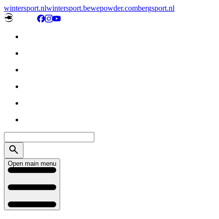
wintersport.nl
wintersport.be
wepowder.com
bergsport.nl
Open main menu