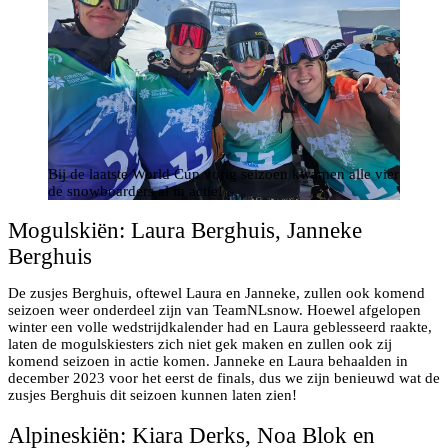
Bij de laatste World Cup vorig seizoen kwamen alle vier
de snowboarders al in actie!
Mogulskiën: Laura Berghuis, Janneke
Berghuis
De zusjes Berghuis, oftewel Laura en Janneke, zullen ook komend
seizoen weer onderdeel zijn van TeamNLsnow. Hoewel afgelopen
winter een volle wedstrijdkalender had en Laura geblesseerd raakte,
laten de mogulskiesters zich niet gek maken en zullen ook zij
komend seizoen in actie komen. Janneke en Laura behaalden in
december 2023 voor het eerst de finals, dus we zijn benieuwd wat de
zusjes Berghuis dit seizoen kunnen laten zien!
Alpineskiën: Kiara Derks, Noa Blok en