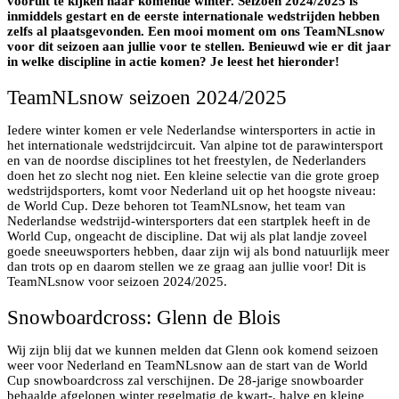
vooruit te kijken naar komende winter. Seizoen 2024/2025 is
inmiddels gestart en de eerste internationale wedstrijden hebben
zelfs al plaatsgevonden. Een mooi moment om ons TeamNLsnow
voor dit seizoen aan jullie voor te stellen. Benieuwd wie er dit jaar
in welke discipline in actie komen? Je leest het hieronder!
TeamNLsnow seizoen 2024/2025
Iedere winter komen er vele Nederlandse wintersporters in actie in
het internationale wedstrijdcircuit. Van alpine tot de parawintersport
en van de noordse disciplines tot het freestylen, de Nederlanders
doen het zo slecht nog niet. Een kleine selectie van die grote groep
wedstrijdsporters, komt voor Nederland uit op het hoogste niveau:
de World Cup. Deze behoren tot TeamNLsnow, het team van
Nederlandse wedstrijd-wintersporters dat een startplek heeft in de
World Cup, ongeacht de discipline. Dat wij als plat landje zoveel
goede sneeuwsporters hebben, daar zijn wij als bond natuurlijk meer
dan trots op en daarom stellen we ze graag aan jullie voor! Dit is
TeamNLsnow voor seizoen 2024/2025.
Snowboardcross: Glenn de Blois
Wij zijn blij dat we kunnen melden dat Glenn ook komend seizoen
weer voor Nederland en TeamNLsnow aan de start van de World
Cup snowboardcross zal verschijnen. De 28-jarige snowboarder
behaalde afgelopen winter regelmatig de kwart-, halve en kleine