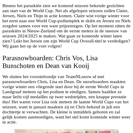
Binnen het paraskiën zien we komend seizoen bekende gezichten
aan start van de World Cup. Net als afgelopen seizoen zullen Claire,
Jeroen, Niels en Thijn in actie komen. Claire wist vorige winter voor
het eerst naar een World Cup-podiumplek te skiën en Jeroen en Niels
zorgden samen voor een ware prijzenregen. Op het moment zitten de
paraskiërs in Nieuw-Zeeland om de eerste meters in de sneeuw van
seizoen 2024/2025 te maken. Wat gaan ze komende winter laten
zien? Lukt het Jeroen om zijn World Cup Overall-titel te verdedigen?
Wij gaan het op de voet volgen!
Parasnowboarden: Chris Vos, Lisa
Bunschoten en Dean van Kooij
We sluiten het voorstelrondje van TeamNLsnow af met
parasnowboarders Chris, Lisa en Dean. De snowboarders maakten
vorige winter een vliegende start door bij de eerste World Cups in
Landgraaf meteen op het podium te eindigen. Samen haalden ze
maar liefst vijf medailles op twee wedstrijden, een knappe prestatie
dus! Het waren voor Lisa ook meteen de laatste World Cups van het
seizoen, want in januari maakten zij en Chris bekend in juli een
dochtertje te verwachten. De kleine is inmiddels geboren en zal
gelijk komen aanmoedigen, want het stel komt komende winter weer
in actie.