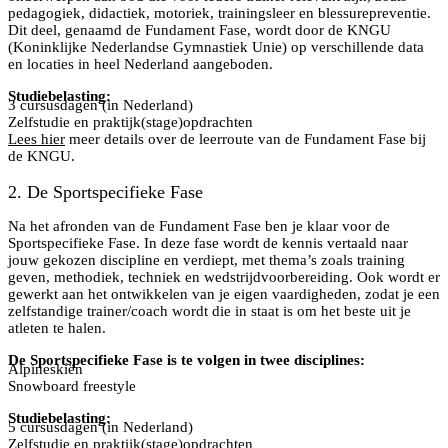
pedagogiek, didactiek, motoriek, trainingsleer en blessurepreventie.
Dit deel, genaamd de Fundament Fase, wordt door de KNGU
(Koninklijke Nederlandse Gymnastiek Unie) op verschillende data
en locaties in heel Nederland aangeboden.
Studiebelasting:
3 cursusdagen (in Nederland)
Zelfstudie en praktijk(stage)opdrachten
Lees hier
meer details over de leerroute van de Fundament Fase bij
de KNGU.
2. De Sportspecifieke Fase
Na het afronden van de Fundament Fase ben je klaar voor de
Sportspecifieke Fase. In deze fase wordt de kennis vertaald naar
jouw gekozen discipline en verdiept, met thema’s zoals training
geven, methodiek, techniek en wedstrijdvoorbereiding. Ook wordt er
gewerkt aan het ontwikkelen van je eigen vaardigheden, zodat je een
zelfstandige trainer/coach wordt die in staat is om het beste uit je
atleten te halen.
De Sportspecifieke Fase is te volgen in twee disciplines:
Alpineskiën
Snowboard freestyle
Studiebelasting:
5 cursusdagen (in Nederland)
Zelfstudie en praktijk(stage)opdrachten