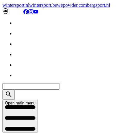
wintersport.nl
wintersport.be
wepowder.com
bergsport.nl
Open main menu