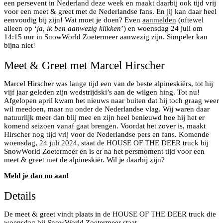
een persevent in Nederland deze week en maakt daarbij ook tijd vrij
voor een meet & greet met de Nederlandse fans. En jij kan daar heel
eenvoudig bij zijn! Wat moet je doen? Even
aanmelden
(oftewel
alleen op ‘
ja, ik ben aanwezig klikken
’) en woensdag 24 juli om
14:15 uur in SnowWorld Zoetermeer aanwezig zijn. Simpeler kan
bijna niet!
Meet & Greet met Marcel Hirscher
Marcel Hirscher was lange tijd een van de beste alpineskiërs, tot hij
vijf jaar geleden zijn wedstrijdski’s aan de wilgen hing. Tot nu!
Afgelopen april kwam het nieuws naar buiten dat hij toch graag weer
wil meedoen, maar nu onder de Nederlandse vlag. Wij waren daar
natuurlijk meer dan blij mee en zijn heel benieuwd hoe hij het er
komend seizoen vanaf gaat brengen. Voordat het zover is, maakt
Hirscher nog tijd vrij voor de Nederlandse pers en fans. Komende
woensdag, 24 juli 2024, staat de HOUSE OF THE DEER truck bij
SnowWorld Zoetermeer en is er na het persmoment tijd voor een
meet & greet met de alpineskiër. Wil je daarbij zijn?
Meld je dan nu aan
!
Details
De meet & greet vindt plaats in de HOUSE OF THE DEER truck die
woensdag bij SnowWorld Zoetermeer staat.