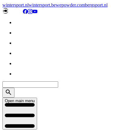
wintersport.nl
wintersport.be
wepowder.com
bergsport.nl
Open main menu