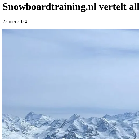
Snowboardtraining.nl vertelt all
22 mei 2024