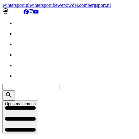
wintersport.nl
wintersport.be
wepowder.com
bergsport.nl
Open main menu