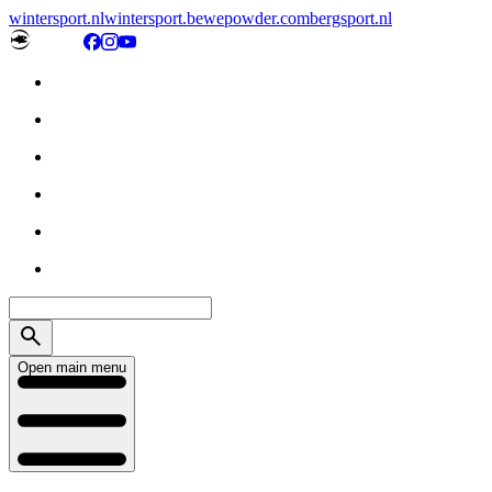
wintersport.nl
wintersport.be
wepowder.com
bergsport.nl
Open main menu