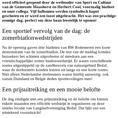
werd officieel geopend door de wethouder van Sport en Cultuur
van de Gemeente Maashorst en Herbert Cool, voormalig biatleet
en onze collega. Vijf ballonnen werden symbolisch kapot
geschoten en er werd een toost uitgebracht. Het was een prachtige
zonnige dag, perfect om deze baan feestelijk te openen!
Een sportief vervolg van de dag: de
zomerbiatlonwedstrijden
Na de opening gaven drie biatleten van RW Rottemeren een korte
demonstratie van de zomerbiatlon. De rest van de middag konden
bezoekers het schieten uitproberen of meedoen aan een
vriendschappelijke zomer biatlonwedstrijd. Er waren verschillende
routes uitgestippeld op de zandheuvels van natuurgebied Bedaf,
waar de deelnemers konden kiezen uit lange en een korte routes.
Niet alleen Nederlandse deelnemers waren hierbij aanwezig, ook
vanuit Duitsland en België deden sportievelingen mee!
Een prijsuitreiking en een mooie belofte
De dag eindigde met een prijsuitreiking en de belofte om binnen
enkele maanden een officiële wedstrijd te organiseren op deze
unieke locatie van Langlaufvereniging Bedaf. Dat lijkt ons een
uitstekend vooruitzicht!