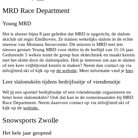
MRD Race Department
Young MRD
Het is alweer bijna 8 jaar geleden dat MRD is opgericht, de slalom
skiclub uit regio Eindhoven. Ze trainen wekelijks slalom in de echte
sneeuw van Montana Snowcenter. Dit seizoen is MRD met iets
nieuws gestart: Young MRD voor skiërs in de leeftijd van 11-16 jaar.
Gedurende 5 weken traint de groep hun skitechniek en maakt kennis
met het skiën door de slalompalen. Heb je interesse om aan te sluiten
of een keer vrijblijvend kennis te maken? Neem dan contact op via
info@mrd.ski
of kijk op op
de website
. Meer informatie vind je
hier
.
Leer slalomskiën tijdens bedrijfsuitje of viendenuitje
Wil jij een sportief bedrijfsuitje of een vriendenuitje organiseren en
beter leren slalomskiën? Ook dat kan in de zomermaanden bij MRD
Race Department. Neem daarvoor contact op via
info@mrd.ski
of
kijk op de
website.
Snowsports Zwolle
Het hele jaar geopend