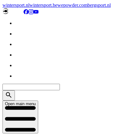
wintersport.nl
wintersport.be
wepowder.com
bergsport.nl
Open main menu