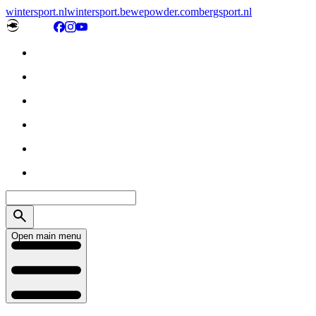
wintersport.nl
wintersport.be
wepowder.com
bergsport.nl
Open main menu