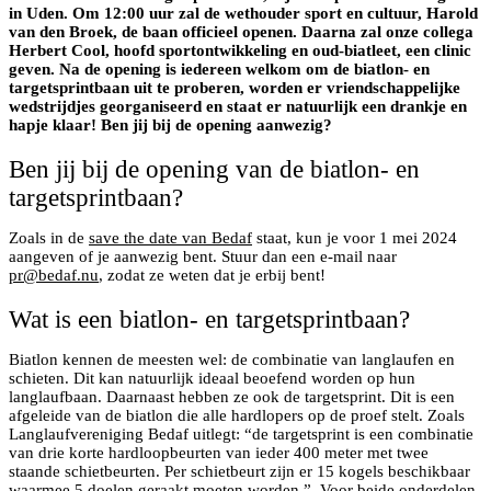
in Uden. Om 12:00 uur zal de wethouder sport en cultuur, Harold
van den Broek, de baan officieel openen. Daarna zal onze collega
Herbert Cool, hoofd sportontwikkeling en oud-biatleet, een clinic
geven. Na de opening is iedereen welkom om de biatlon- en
targetsprintbaan uit te proberen, worden er vriendschappelijke
wedstrijdjes georganiseerd en staat er natuurlijk een drankje en
hapje klaar! Ben jij bij de opening aanwezig?
Ben jij bij de opening van de biatlon- en
targetsprintbaan?
Zoals in de
save the date van Bedaf
staat, kun je voor 1 mei 2024
aangeven of je aanwezig bent. Stuur dan een e-mail naar
pr@bedaf.nu
, zodat ze weten dat je erbij bent!
Wat is een biatlon- en targetsprintbaan?
Biatlon kennen de meesten wel: de combinatie van langlaufen en
schieten. Dit kan natuurlijk ideaal beoefend worden op hun
langlaufbaan. Daarnaast hebben ze ook de targetsprint. Dit is een
afgeleide van de biatlon die alle hardlopers op de proef stelt. Zoals
Langlaufvereniging Bedaf uitlegt: “de targetsprint is een combinatie
van drie korte hardloopbeurten van ieder 400 meter met twee
staande schietbeurten. Per schietbeurt zijn er 15 kogels beschikbaar
waarmee 5 doelen geraakt moeten worden.”. Voor beide onderdelen