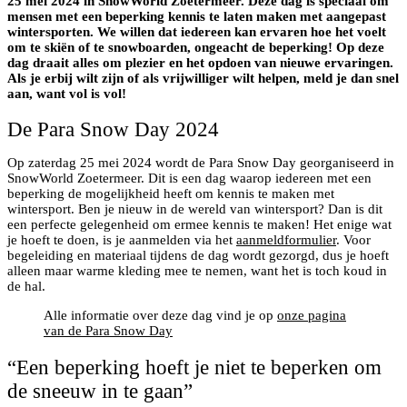
25 mei 2024 in SnowWorld Zoetermeer. Deze dag is speciaal om
mensen met een beperking kennis te laten maken met aangepast
wintersporten. We willen dat iedereen kan ervaren hoe het voelt
om te skiën of te snowboarden, ongeacht de beperking! Op deze
dag draait alles om plezier en het opdoen van nieuwe ervaringen.
Als je erbij wilt zijn of als vrijwilliger wilt helpen, meld je dan snel
aan, want vol is vol!
De Para Snow Day 2024
Op zaterdag 25 mei 2024 wordt de Para Snow Day georganiseerd in
SnowWorld Zoetermeer. Dit is een dag waarop iedereen met een
beperking de mogelijkheid heeft om kennis te maken met
wintersport. Ben je nieuw in de wereld van wintersport? Dan is dit
een perfecte gelegenheid om ermee kennis te maken! Het enige wat
je hoeft te doen, is je aanmelden via het
aanmeldformulier
. Voor
begeleiding en materiaal tijdens de dag wordt gezorgd, dus je hoeft
alleen maar warme kleding mee te nemen, want het is toch koud in
de hal.
Alle informatie over deze dag vind je op
onze pagina
van de Para Snow Day
“Een beperking hoeft je niet te beperken om
de sneeuw in te gaan”