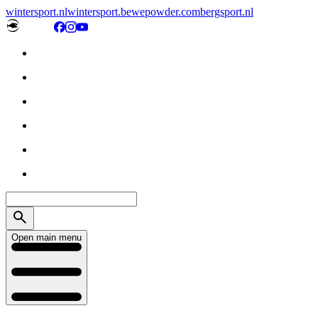
wintersport.nl
wintersport.be
wepowder.com
bergsport.nl
Open main menu