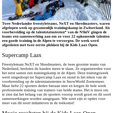
Twee Nederlandse freestyleteams, NeXT en Shredmasters, waren
afgelopen week op gezamenlijk trainingskamp in Zwitserland. Als
voorbereiding op de talentstatustesten* van de NSkiV gingen de
teams een samenwerking aan om zo voor 22 opkomende talenten
een goede training in de Alpen te verzorgen. De week werd
afgesloten met twee eerste plekken bij de Kids Laax Open.
Supercamp Laax
Freestyleteam NeXT en Shredmasters, de twee grootste teams van
Nederland, besloten de handen ineen te slaan. Ze organiseerden voor
het eerst samen een trainingskamp in de Alpen. Deze trainingsweek
werd omgedoopt tot Supercamp Laax en stond in het teken van de
voorbereiding op de talentstatustesten in SnowWorld Zoetermeer.
Maar liefst 22 sporters deden hieraan mee en kregen de hele week
professionele training van trainers van beide teams. Het is mooi om
te zien dat het belang van de sporters voorop wordt gezet en dit soort
samenwerkingen worden aangegaan. Wie weet zijn er opties voor
meer van dit soort initiatieven in de toekomst!