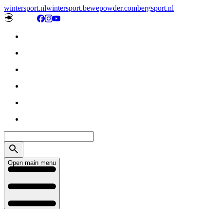
wintersport.nl
wintersport.be
wepowder.com
bergsport.nl
Open main menu