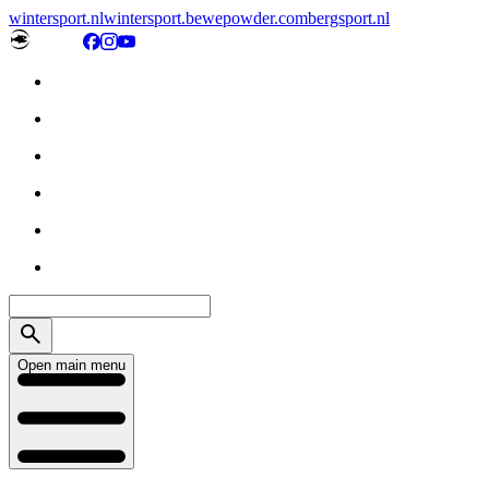
wintersport.nl
wintersport.be
wepowder.com
bergsport.nl
Open main menu