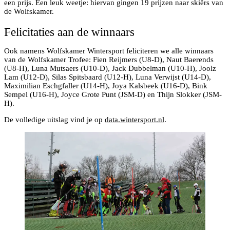
een prijs. Een leuk weetje: hiervan gingen 19 prijzen naar skiërs van
de Wolfskamer.
Felicitaties aan de winnaars
Ook namens Wolfskamer Wintersport feliciteren we alle winnaars
van de Wolfskamer Trofee: Fien Reijmers (U8-D), Naut Baerends
(U8-H), Luna Mutsaers (U10-D), Jack Dubbelman (U10-H), Joolz
Lam (U12-D), Silas Spitsbaard (U12-H), Luna Verwijst (U14-D),
Maximilian Eschgfaller (U14-H), Joya Kalsbeek (U16-D), Bink
Sempel (U16-H), Joyce Grote Punt (JSM-D) en Thijn Slokker (JSM-
H).
De volledige uitslag vind je op
data.wintersport.nl
.