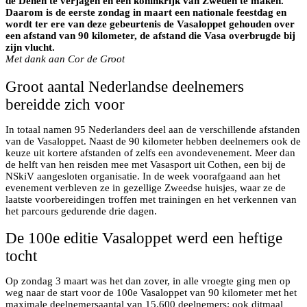
de Denen te verjagen en een koninkrijk van Zweden te maken.
Daarom is de eerste zondag in maart een nationale feestdag en
wordt ter ere van deze gebeurtenis de Vasaloppet gehouden over
een afstand van 90 kilometer, de afstand die Vasa overbrugde bij
zijn vlucht.
Met dank aan Cor de Groot
Groot aantal Nederlandse deelnemers
bereidde zich voor
In totaal namen 95 Nederlanders deel aan de verschillende afstanden
van de Vasaloppet. Naast de 90 kilometer hebben deelnemers ook de
keuze uit kortere afstanden of zelfs een avondevenement. Meer dan
de helft van hen reisden mee met Vasasport uit Cothen, een bij de
NSkiV aangesloten organisatie. In de week voorafgaand aan het
evenement verbleven ze in gezellige Zweedse huisjes, waar ze de
laatste voorbereidingen troffen met trainingen en het verkennen van
het parcours gedurende drie dagen.
De 100e editie Vasaloppet werd een heftige
tocht
Op zondag 3 maart was het dan zover, in alle vroegte ging men op
weg naar de start voor de 100e Vasaloppet van 90 kilometer met het
maximale deelnemersaantal van 15.600 deelnemers; ook ditmaal