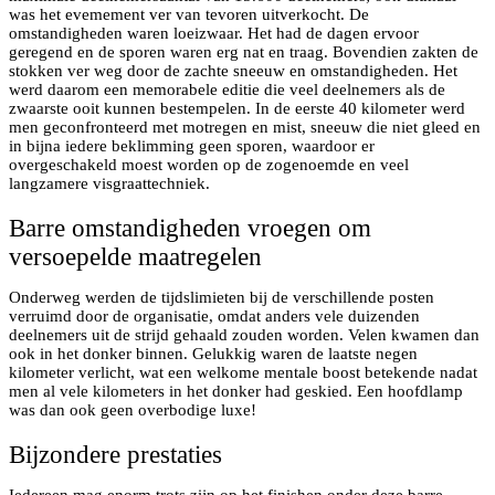
was het evemement ver van tevoren uitverkocht. De
omstandigheden waren loeizwaar. Het had de dagen ervoor
geregend en de sporen waren erg nat en traag. Bovendien zakten de
stokken ver weg door de zachte sneeuw en omstandigheden. Het
werd daarom een memorabele editie die veel deelnemers als de
zwaarste ooit kunnen bestempelen. In de eerste 40 kilometer werd
men geconfronteerd met motregen en mist, sneeuw die niet gleed en
in bijna iedere beklimming geen sporen, waardoor er
overgeschakeld moest worden op de zogenoemde en veel
langzamere visgraattechniek.
Barre omstandigheden vroegen om
versoepelde maatregelen
Onderweg werden de tijdslimieten bij de verschillende posten
verruimd door de organisatie, omdat anders vele duizenden
deelnemers uit de strijd gehaald zouden worden. Velen kwamen dan
ook in het donker binnen. Gelukkig waren de laatste negen
kilometer verlicht, wat een welkome mentale boost betekende nadat
men al vele kilometers in het donker had geskied. Een hoofdlamp
was dan ook geen overbodige luxe!
Bijzondere prestaties
Iedereen mag enorm trots zijn op het finishen onder deze barre