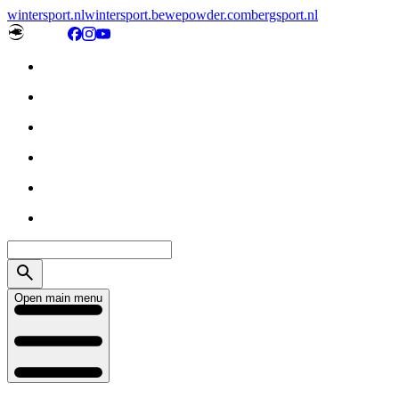
wintersport.nl
wintersport.be
wepowder.com
bergsport.nl
Open main menu