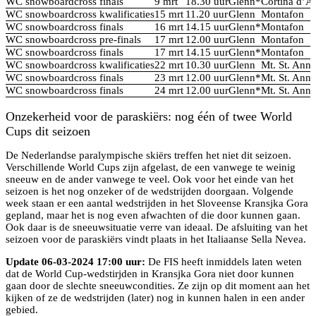
WC snowboardcross finals
9 mrt
18.30 uur
Glenn*
Cortina d’
WC snowboardcross kwalificaties
15 mrt
11.20 uur
Glenn
Montafon
WC snowboardcross finals
16 mrt
14.15 uur
Glenn*
Montafon
WC snowboardcross pre-finals
17 mrt
12.00 uur
Glenn
Montafon
WC snowboardcross finals
17 mrt
14.15 uur
Glenn*
Montafon
WC snowboardcross kwalificaties
22 mrt
10.30 uur
Glenn
Mt. St. Anne
WC snowboardcross finals
23 mrt
12.00 uur
Glenn*
Mt. St. Anne
WC snowboardcross finals
24 mrt
12.00 uur
Glenn*
Mt. St. Anne
Onzekerheid voor de paraskiërs: nog één of twee World
Cups dit seizoen
De Nederlandse paralympische skiërs treffen het niet dit seizoen.
Verschillende World Cups zijn afgelast, de een vanwege te weinig
sneeuw en de ander vanwege te veel. Ook voor het einde van het
seizoen is het nog onzeker of de wedstrijden doorgaan. Volgende
week staan er een aantal wedstrijden in het Sloveense Kransjka Gora
gepland, maar het is nog even afwachten of die door kunnen gaan.
Ook daar is de sneeuwsituatie verre van ideaal. De afsluiting van het
seizoen voor de paraskiërs vindt plaats in het Italiaanse Sella Nevea.
Update 06-03-2024 17:00 uur:
De FIS heeft inmiddels laten weten
dat de World Cup-wedstirjden in Kransjka Gora niet door kunnen
gaan door de slechte sneeuwcondities. Ze zijn op dit moment aan het
kijken of ze de wedstrijden (later) nog in kunnen halen in een ander
gebied.