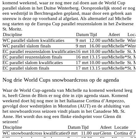
komend weekend, waar ze nog mee zal doen aan de World Cup
parallel slalom in het Duitse Winterberg. Oorspronkelijk stond er nog
een wedstrijd in Berchtesgaden gepland, maar door een gebrek aan
sneeuw is deze op voorhand al afgelast. Als alternatief zal Michelle
nog starten op de Europa Cup parallel reuzenslalom in het Zwitserse
St. Moritz.
Discipline
Datum
Tijd
Atleet
Locat
WC parallel slalom kwalificaties
9 mrt
12.00 uur
Michelle
Winte
WC parallel slalom finals
9 mrt
16.00 uur
Michelle*
Winte
EC parallel reuzenslalom kwalificaties
16 mrt
10.00 uur
Michelle
St. M
EC parallel reuzenslalom finals
16 mrt
13.15 uur
Michelle*
St. M
EC parallel slalom kwalificaties
17 mrt
10.00 uur
Michelle
St. M
EC parallel slalom finals
17 mrt
13.15 uur
Michelle*
St. M
Nog drie World Cups snowboardcross op de agenda
Waar de World Cup-agenda van Michelle na komend weekend leeg
is, heeft Glenn de Blois er nog drie in zijn agenda staan. Komend
weekend doet hij nog mee in het Italiaanse Cortina d’Ampezzo,
gevolgd door wedstrijden in Montafon (AUT) en de afsluiting van
het snowboardcross seizoen vindt plaats in het Canadese Mt. St.
Anne. Het wordt dus nog een flinke eindsprint voor Glenn dit
seizoen!
Discipline
Datum
Tijd
Atleet
Locatie
WC snowboardcross kwalificaties
9 mrt
11.00 uur
Glenn
Cortina d’