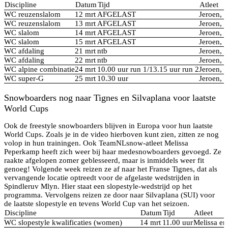
Discipline
Datum
Tijd
Atleet
WC reuzenslalom
12 mrt
AFGELAST
Jeroen, N
WC reuzenslalom
13 mrt
AFGELAST
Jeroen, N
WC slalom
14 mrt
AFGELAST
Jeroen, N
WC slalom
15 mrt
AFGELAST
Jeroen, N
WC afdaling
21 mrt
ntb
Jeroen, N
WC afdaling
22 mrt
ntb
Jeroen, N
WC alpine combinatie
24 mrt
10.00 uur run 1/13.15 uur run 2
Jeroen, N
WC super-G
25 mrt
10.30 uur
Jeroen, N
Snowboarders nog naar Tignes en Silvaplana voor laatste
World Cups
Ook de freestyle snowboarders blijven in Europa voor hun laatste
World Cups. Zoals je in de video hierboven kunt zien, zitten ze nog
volop in hun trainingen. Ook TeamNLsnow-atleet Melissa
Peperkamp heeft zich weer bij haar medesnowboarders gevoegd. Ze
raakte afgelopen zomer geblesseerd, maar is inmiddels weer fit
genoeg! Volgende week reizen ze af naar het Franse Tignes, dat als
vervangende locatie optreedt voor de afgelaste wedstrijden in
Spindleruv Mlyn. Hier staat een slopestyle-wedstrijd op het
programma. Vervolgens reizen ze door naar Silvaplana (SUI) voor
de laatste slopestyle en tevens World Cup van het seizoen.
Discipline
Datum
Tijd
Atleet
WC slopestyle kwalificaties (women)
14 mrt
11.00 uur
Melissa e