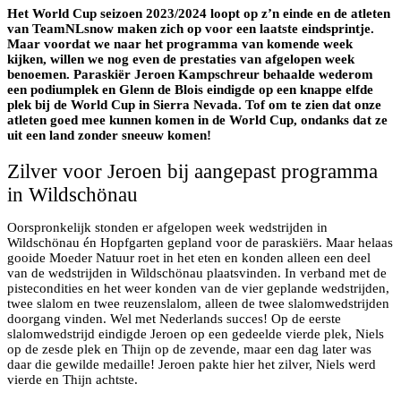
Het World Cup seizoen 2023/2024 loopt op z’n einde en de atleten
van TeamNLsnow maken zich op voor een laatste eindsprintje.
Maar voordat we naar het programma van komende week
kijken, willen we nog even de prestaties van afgelopen week
benoemen. Paraskiër Jeroen Kampschreur behaalde wederom
een podiumplek en Glenn de Blois eindigde op een knappe elfde
plek bij de World Cup in Sierra Nevada. Tof om te zien dat onze
atleten goed mee kunnen komen in de World Cup, ondanks dat ze
uit een land zonder sneeuw komen!
Zilver voor Jeroen bij aangepast programma
in Wildschönau
Oorspronkelijk stonden er afgelopen week wedstrijden in
Wildschönau én Hopfgarten gepland voor de paraskiërs. Maar helaas
gooide Moeder Natuur roet in het eten en konden alleen een deel
van de wedstrijden in Wildschönau plaatsvinden. In verband met de
pistecondities en het weer konden van de vier geplande wedstrijden,
twee slalom en twee reuzenslalom, alleen de twee slalomwedstrijden
doorgang vinden. Wel met Nederlands succes! Op de eerste
slalomwedstrijd eindigde Jeroen op een gedeelde vierde plek, Niels
op de zesde plek en Thijn op de zevende, maar een dag later was
daar die gewilde medaille! Jeroen pakte hier het zilver, Niels werd
vierde en Thijn achtste.