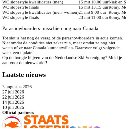
WC slopestyle kwalificaties (men)
15 mrt
10.00 uur
Niek en S
WC slopestyle finals
15 mrt
13.15 uur
Romy, Mel
WC slopestyle kwalificaties (men+women)
21 mrt
9.00 uur
Romy, Mel
WC slopestyle finals
23 mrt
11.00 uur
Romy, Mel
Parasnowboarders misschien nog naar Canada
Tot slot is het nog de vraag of de parasnowboarders in actie komen.
Niet omdat de condities niet zeker zijn, maar omdat ze nog niet
weten of ze naar Canada kunnen/willen. Daarover volgt volgende
week een update!
Op de hoogte blijven van de Nederlandse Ski Vereniging? Meld je
aan voor de nieuwsbrief!
Laatste nieuws
3 augustus 2026
27 juli 2026
22 juli 2026
14 juli 2026
10 juli 2026
Official partners