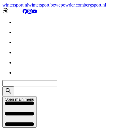
wintersport.nl
wintersport.be
wepowder.com
bergsport.nl
Open main menu