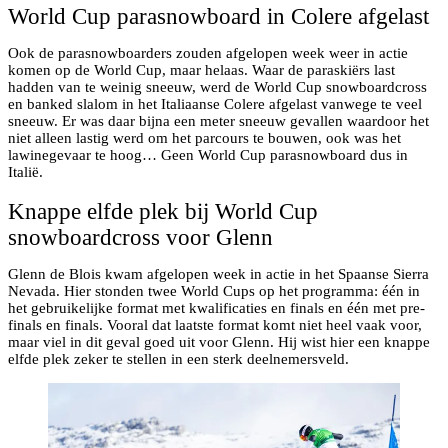
World Cup parasnowboard in Colere afgelast
Ook de parasnowboarders zouden afgelopen week weer in actie
komen op de World Cup, maar helaas. Waar de paraskiërs last
hadden van te weinig sneeuw, werd de World Cup snowboardcross
en banked slalom in het Italiaanse Colere afgelast vanwege te veel
sneeuw. Er was daar bijna een meter sneeuw gevallen waardoor het
niet alleen lastig werd om het parcours te bouwen, ook was het
lawinegevaar te hoog… Geen World Cup parasnowboard dus in
Italië.
Knappe elfde plek bij World Cup
snowboardcross voor Glenn
Glenn de Blois kwam afgelopen week in actie in het Spaanse Sierra
Nevada. Hier stonden twee World Cups op het programma: één in
het gebruikelijke format met kwalificaties en finals en één met pre-
finals en finals. Vooral dat laatste format komt niet heel vaak voor,
maar viel in dit geval goed uit voor Glenn. Hij wist hier een knappe
elfde plek zeker te stellen in een sterk deelnemersveld.