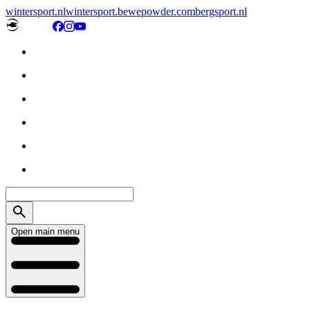
wintersport.nl
wintersport.be
wepowder.com
bergsport.nl
Open main menu