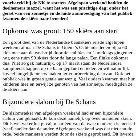
voorbereid bij de NK te starten. Afgelopen weekend hadden de
deelnemers mazzel, want het was een prachtige dag; onder het
genot van een zonnetje en de luide aanmoediging van het publiek
kwamen de skiërs naar beneden!
Opkomst was groot: 150 skiërs aan start
Een groot deel van de Nederlandse baanskiërs reisde afgelopen
weekend af naar De Schans in Uden. ’s Ochtends deden bijna 60
kids mee aan de wedstrijd door de stubbies en ’s middags gingen er
nog eens ruim 90 skiërs door de lange palen. Een flinke opkomst
dus! Niet zo gek natuurlijk, op 17 maart staan de Nederlandse
kampioenschappen op de baan gepland en iedereen wil natuurlijk
zoveel mogelijk meters maken ter voorbereiding daarvan. Ook het
publiek was in groten getale aanwezig. Veel ouders kwamen met hun
kinderen mee en terwijl ze genoten van het zonnetje, moedigden ze
de skiërs aan.
Bijzondere slalom bij De Schans
De slalomsteker van afgelopen weekend had er een bijzondere
slalom van gemaakt. Je kon deze namelijk op twee manieren skiën.
Dit is wel vaker het geval, maar één van de twee manieren is meestal
(veel) sneller dan de ander. Afgelopen weekend was dat niet aan de
orde, beide manieren werden door de skiërs geprobeerd. Dit leverde