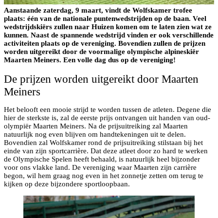
Aanstaande zaterdag, 9 maart, vindt de Wolfskamer trofee
plaats: één van de nationale puntenwedstrijden op de baan. Veel
wedstrijdskiërs zullen naar Huizen komen om te laten zien wat ze
kunnen. Naast de spannende wedstrijd vinden er ook verschillende
activiteiten plaats op de vereniging. Bovendien zullen de prijzen
worden uitgereikt door de voormalige olympische alpineskiër
Maarten Meiners. Een volle dag dus op de vereniging!
De prijzen worden uitgereikt door Maarten
Meiners
Het belooft een mooie strijd te worden tussen de atleten. Degene die
hier de sterkste is, zal de eerste prijs ontvangen uit handen van oud-
olympiër Maarten Meiners. Na de prijsuitreiking zal Maarten
natuurlijk nog even blijven om handtekeningen uit te delen.
Bovendien zal Wolfskamer rond de prijsuitreiking stilstaan bij het
einde van zijn sportcarrière. Dat deze atleet door zo hard te werken
de Olympische Spelen heeft behaald, is natuurlijk heel bijzonder
voor ons vlakke land. De vereniging waar Maarten zijn carrière
begon, wil hem graag nog even in het zonnetje zetten om terug te
kijken op deze bijzondere sportloopbaan.