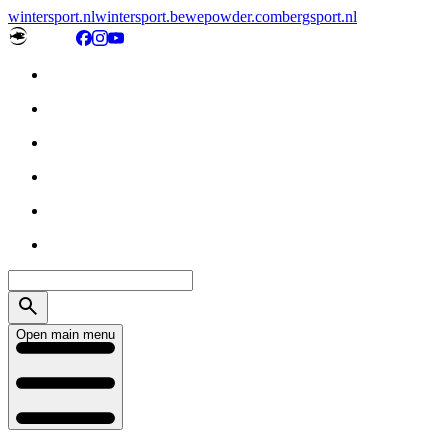
wintersport.nl
wintersport.be
wepowder.com
bergsport.nl
Open main menu