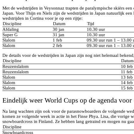
Met de wedstrijden in Veysonnaz trapten de paralympische skiërs een 
Japan. Voor Thijn en Niels zijn de wedstrijden in Japan natuurlijk een
wedstrijden in Cortina voor je op een rijtje:
Discipline
Datum
Tijd
Afdaling
30 jan
10.30 uur
Super G
31 jan
10.30 uur
Slalom
1 feb
09.30 uur run 1 – 13.00 
Slalom
2 feb
09.30 uur run 1 – 13.00 
De details voor de wedstrijden in Japan zijn nog niet helemaal beken
Discipline
Datum
Reuzenslalom
10 feb
Reuzenslalom
11 feb
Slalom
13 feb
Slalom
14 feb
Slalom
15 feb
Eindelijk weer World Cups op de agenda voor
Na lang wachten zijn ook voor de parasnowboarders de volgende weds
komen ze volgende week in actie in het Finse Phya. Lisa, die vorige w
snowboardcross in Finland. Ze hebben lang getraind en mogen nu gaan
Discipline
Snowboardcross