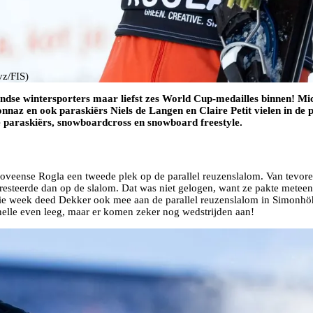
vz/FIS)
 wintersporters maar liefst zes World Cup-medailles binnen! Miche
naz en ook paraskiërs Niels de Langen en Claire Petit vielen in de 
 paraskiërs, snowboardcross en snowboard freestyle.
veense Rogla een tweede plek op de parallel reuzenslalom. Van tevoren
presteerde dan op de slalom. Dat was niet gelogen, want ze pakte metee
ie week deed Dekker ook mee aan de parallel reuzenslalom in Simonhöhe.
lle even leeg, maar er komen zeker nog wedstrijden aan!