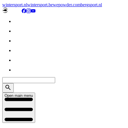
wintersport.nl
wintersport.be
wepowder.com
bergsport.nl
Open main menu