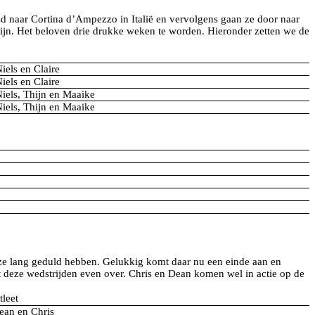
sd naar Cortina d’Ampezzo in Italië en vervolgens gaan ze door naar
 Thijn. Het beloven drie drukke weken te worden. Hieronder zetten we de
iels en Claire
iels en Claire
Niels, Thijn en Maaike
Niels, Thijn en Maaike
ze lang geduld hebben. Gelukkig komt daar nu een einde aan en
at deze wedstrijden even over. Chris en Dean komen wel in actie op de
tleet
ean en Chris