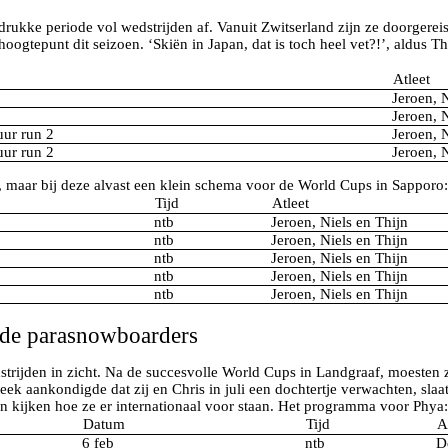
drukke periode vol wedstrijden af. Vanuit Zwitserland zijn ze doorgerei
 hoogtepunt dit seizoen. ‘Skiën in Japan, dat is toch heel vet?!’, aldus
Atleet
Jeroen, N
Jeroen, N
uur run 2
Jeroen, 
uur run 2
Jeroen, 
d, maar bij deze alvast een klein schema voor de World Cups in Sapporo:
Tijd
Atleet
ntb
Jeroen, Niels en Thijn
ntb
Jeroen, Niels en Thijn
ntb
Jeroen, Niels en Thijn
ntb
Jeroen, Niels en Thijn
ntb
Jeroen, Niels en Thijn
 de parasnowboarders
trijden in zicht. Na de succesvolle World Cups in Landgraaf, moesten 
eek aankondigde dat zij en Chris in juli een dochtertje verwachten, sla
 kijken hoe ze er internationaal voor staan. Het programma voor Phya:
Datum
Tijd
A
6 feb
ntb
D